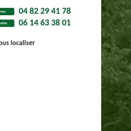
04 82 29 41 78
reau
06 14 63 38 01
ntier
us localiser