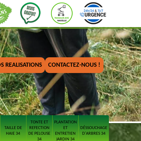
S REALISATIONS
CONTACTEZ-NOUS !
TONTE ET
PLANTATION
TAILLE DE
REFECTION
ET
DÉSSOUCHAGE
HAIE 34
DE PELOUSE
ENTRETIEN
D'ARBRES 34
34
JARDIN 34