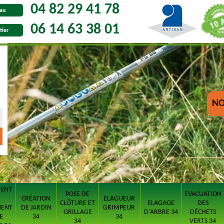
04 82 29 41 78
au
06 14 63 38 01
tier
NO
MENT
POSE DE
EVACUATION
CRÉATION
ELAGUEUR
CLÔTURE ET
ELAGAGE
DES
MENT
DE JARDIN
GRIMPEUR
GRILLAGE
D'ARBRE 34
DÉCHETS
E
34
34
34
VERTS 34