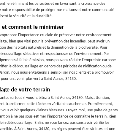
nt, en éliminant les parasites et en favorisant la croissance des
t de notre responsabilité de protéger nos maisons et notre communauté
sent la sécurité et la durabilité.
e et comment le minimiser
comprenons l'importance cruciale de préserver notre environnement
lage, bien que vital pour la prévention des incendies, peut avoir un
on des habitats naturels et la diminution de la biodiversité. Pour
broussaillage sélectives et respectueuses de l'environnement. Par
uipements à faible émission, nous pouvons réduire l'empreinte carbone
anifier le débroussaillage en dehors des périodes de nidification ou de
Jardin, nous nous engageons à sensibiliser nos clients et à promouvoir
pour un avenir plus vert à Saint Aunes, 34130.
lage de votre terrain
sante, surtout si vous habitez à Saint Aunes, 34130. Mais attention,
vent transformer cette tâche en véritable cauchemar. Premièrement,
vous valoir quelques vilaines blessures. Croyez-moi, une paire de gants
ention à ne pas sous-estimer l'importance de connaître le terrain. Rien
in débroussaillage. Enfin, ne vous lancez pas sans avoir vérifié les
ensible. À Saint Aunes, 34130, les règles peuvent être strictes, et une