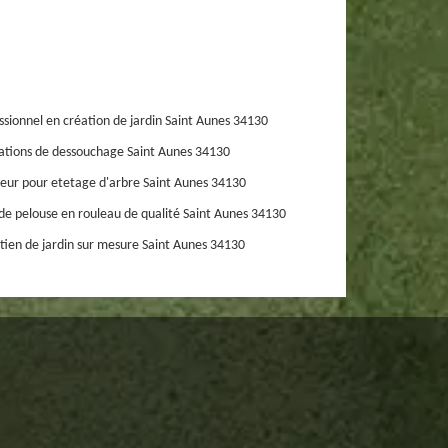
ssionnel en création de jardin Saint Aunes 34130
ations de dessouchage Saint Aunes 34130
eur pour etetage d'arbre Saint Aunes 34130
de pelouse en rouleau de qualité Saint Aunes 34130
tien de jardin sur mesure Saint Aunes 34130