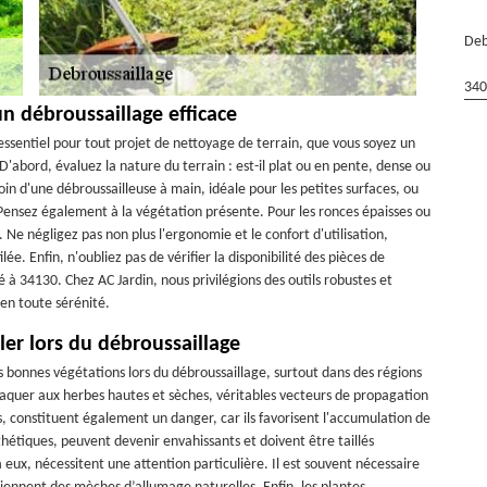
Deb
340
n débroussaillage efficace
t essentiel pour tout projet de nettoyage de terrain, que vous soyez un
D'abord, évaluez la nature du terrain : est-il plat ou en pente, dense ou
in d'une débroussailleuse à main, idéale pour les petites surfaces, ou
 Pensez également à la végétation présente. Pour les ronces épaisses ou
 Ne négligez pas non plus l'ergonomie et le confort d'utilisation,
lée. Enfin, n'oubliez pas de vérifier la disponibilité des pièces de
sé à 34130. Chez AC Jardin, nous privilégions des outils robustes et
en toute sérénité.
bler lors du débroussaillage
s bonnes végétations lors du débroussaillage, surtout dans des régions
ttaquer aux herbes hautes et sèches, véritables vecteurs de propagation
s, constituent également un danger, car ils favorisent l'accumulation de
hétiques, peuvent devenir envahissants et doivent être taillés
 eux, nécessitent une attention particulière. Il est souvent nécessaire