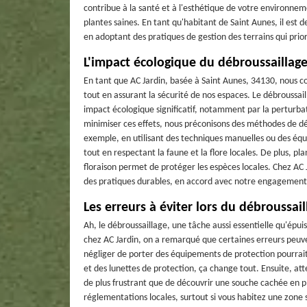
contribue à la santé et à l'esthétique de votre environneme
plantes saines. En tant qu'habitant de Saint Aunes, il es
en adoptant des pratiques de gestion des terrains qui priori
L'impact écologique du débroussaillag
En tant que AC Jardin, basée à Saint Aunes, 34130, nous 
tout en assurant la sécurité de nos espaces. Le débroussail
impact écologique significatif, notamment par la perturbati
minimiser ces effets, nous préconisons des méthodes de dé
exemple, en utilisant des techniques manuelles ou des éq
tout en respectant la faune et la flore locales. De plus, pl
floraison permet de protéger les espèces locales. Chez AC 
des pratiques durables, en accord avec notre engagement 
Les erreurs à éviter lors du débroussail
Ah, le débroussaillage, une tâche aussi essentielle qu'épui
chez AC Jardin, on a remarqué que certaines erreurs peu
négliger de porter des équipements de protection pourrait 
et des lunettes de protection, ça change tout. Ensuite, att
de plus frustrant que de découvrir une souche cachée en ple
réglementations locales, surtout si vous habitez une zone s