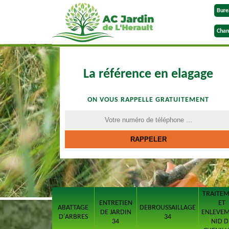
Bure
Chan
La référence en elagage
ON VOUS RAPPELLE GRATUITEMENT
TRAITE
ENTRETIEN
ET
ABATTAGE
DEBROUSSAILLAGE
DE JARDIN
ENLEVE
D'ARBRES
34
34
NID D