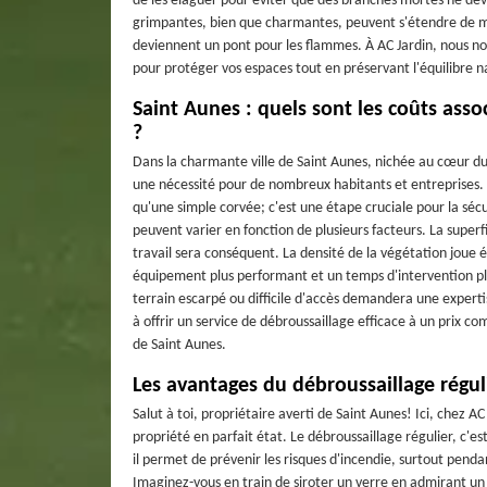
de les élaguer pour éviter que des branches mortes ne dev
grimpantes, bien que charmantes, peuvent s'étendre de ma
deviennent un pont pour les flammes. À AC Jardin, nous n
pour protéger vos espaces tout en préservant l'équilibre n
Saint Aunes : quels sont les coûts asso
?
Dans la charmante ville de Saint Aunes, nichée au cœur du
une nécessité pour de nombreux habitants et entreprises. 
qu'une simple corvée; c'est une étape cruciale pour la sécu
peuvent varier en fonction de plusieurs facteurs. La superfi
travail sera conséquent. La densité de la végétation joue 
équipement plus performant et un temps d'intervention plus 
terrain escarpé ou difficile d'accès demandera une expert
à offrir un service de débroussaillage efficace à un prix comp
de Saint Aunes.
Les avantages du débroussaillage régul
Salut à toi, propriétaire averti de Saint Aunes! Ici, chez AC
propriété en parfait état. Le débroussaillage régulier, c'
il permet de prévenir les risques d'incendie, surtout pendan
Imaginez-vous en train de siroter un verre en admirant un 