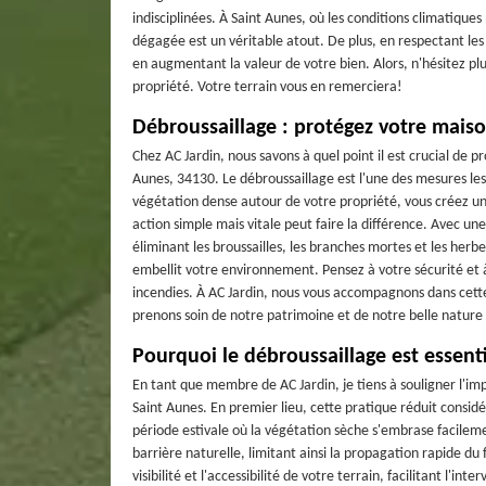
indisciplinées. À Saint Aunes, où les conditions climatique
dégagée est un véritable atout. De plus, en respectant les
en augmentant la valeur de votre bien. Alors, n'hésitez pl
propriété. Votre terrain vous en remerciera!
Débroussaillage : protégez votre maiso
Chez AC Jardin, nous savons à quel point il est crucial de
Aunes, 34130. Le débroussaillage est l'une des mesures les 
végétation dense autour de votre propriété, vous créez un
action simple mais vitale peut faire la différence. Avec un
éliminant les broussailles, les branches mortes et les her
embellit votre environnement. Pensez à votre sécurité et à
incendies. À AC Jardin, nous vous accompagnons dans cette
prenons soin de notre patrimoine et de notre belle nature
Pourquoi le débroussaillage est essenti
En tant que membre de AC Jardin, je tiens à souligner l'imp
Saint Aunes. En premier lieu, cette pratique réduit consid
période estivale où la végétation sèche s'embrase facileme
barrière naturelle, limitant ainsi la propagation rapide du
visibilité et l'accessibilité de votre terrain, facilitant l'i