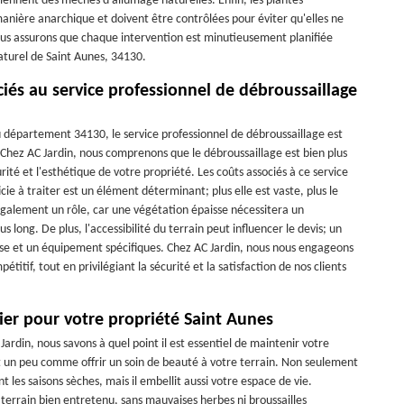
iennent des mèches d’allumage naturelles. Enfin, les plantes
nière anarchique et doivent être contrôlées pour éviter qu'elles ne
ous assurons que chaque intervention est minutieusement planifiée
aturel de Saint Aunes, 34130.
ciés au service professionnel de débroussaillage
 département 34130, le service professionnel de débroussaillage est
Chez AC Jardin, nous comprenons que le débroussaillage est bien plus
rité et l'esthétique de votre propriété. Les coûts associés à ce service
cie à traiter est un élément déterminant; plus elle est vaste, plus le
également un rôle, car une végétation épaisse nécessitera un
long. De plus, l'accessibilité du terrain peut influencer le devis; un
ise et un équipement spécifiques. Chez AC Jardin, nous nous engageons
étitif, tout en privilégiant la sécurité et la satisfaction de nos clients
ier pour votre propriété Saint Aunes
 Jardin, nous savons à quel point il est essentiel de maintenir votre
est un peu comme offrir un soin de beauté à votre terrain. Non seulement
t les saisons sèches, mais il embellit aussi votre espace de vie.
terrain bien entretenu, sans mauvaises herbes ni broussailles