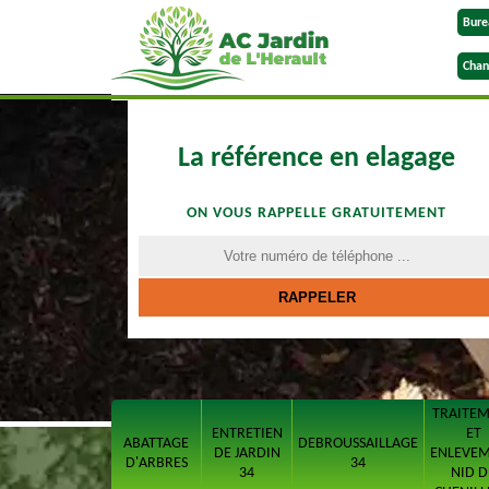
Bure
Chan
La référence en elagage
ON VOUS RAPPELLE GRATUITEMENT
TRAITE
ENTRETIEN
ET
ABATTAGE
DEBROUSSAILLAGE
DE JARDIN
ENLEVE
D'ARBRES
34
34
NID D