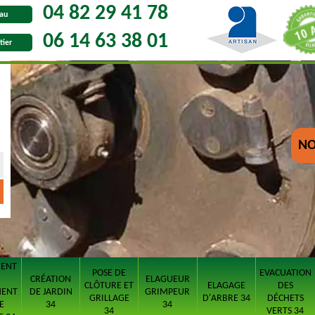
04 82 29 41 78
au
06 14 63 38 01
tier
NO
MENT
POSE DE
EVACUATION
CRÉATION
ELAGUEUR
CLÔTURE ET
ELAGAGE
DES
MENT
DE JARDIN
GRIMPEUR
GRILLAGE
D'ARBRE 34
DÉCHETS
E
34
34
34
VERTS 34