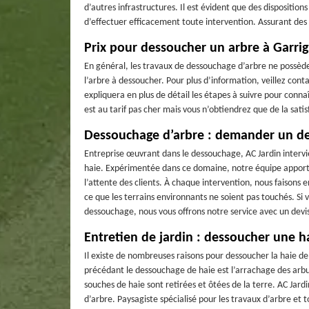
d’autres infrastructures. Il est évident que des dispositio
d’effectuer efficacement toute intervention. Assurant des 
Prix pour dessoucher un arbre à Garrig
En général, les travaux de dessouchage d’arbre ne possède
l’arbre à dessoucher. Pour plus d’information, veillez cont
expliquera en plus de détail les étapes à suivre pour conna
est au tarif pas cher mais vous n’obtiendrez que de la satisf
Dessouchage d’arbre : demander un de
Entreprise œuvrant dans le dessouchage, AC Jardin inter
haie. Expérimentée dans ce domaine, notre équipe apporte à
l’attente des clients. À chaque intervention, nous faisons 
ce que les terrains environnants ne soient pas touchés. Si
dessouchage, nous vous offrons notre service avec un devis
Entretien de jardin : dessoucher une h
Il existe de nombreuses raisons pour dessoucher la haie de
précédant le dessouchage de haie est l’arrachage des arbu
souches de haie sont retirées et ôtées de la terre. AC Jard
d’arbre. Paysagiste spécialisé pour les travaux d’arbre e