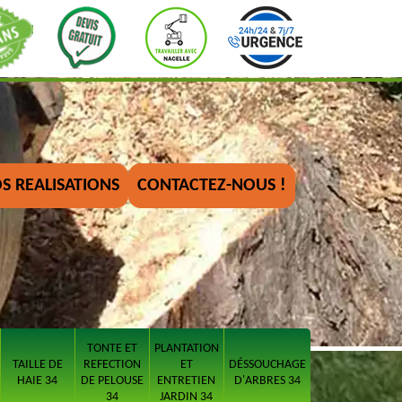
S REALISATIONS
CONTACTEZ-NOUS !
TONTE ET
PLANTATION
TAILLE DE
REFECTION
ET
DÉSSOUCHAGE
HAIE 34
DE PELOUSE
ENTRETIEN
D'ARBRES 34
34
JARDIN 34