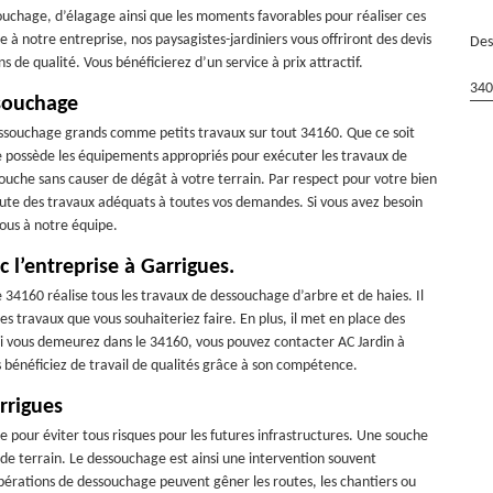
uchage, d’élagage ainsi que les moments favorables pour réaliser ces
e à notre entreprise, nos paysagistes-jardiniers vous offriront des devis
Des
 de qualité. Vous bénéficierez d’un service à prix attractif.
340
ssouchage
essouchage grands comme petits travaux sur tout 34160. Que ce soit
e possède les équipements appropriés pour exécuter les travaux de
che sans causer de dégât à votre terrain. Par respect pour votre bien
cute des travaux adéquats à toutes vos demandes. Si vous avez besoin
vous à notre équipe.
 l’entreprise à Garrigues.
 34160 réalise tous les travaux de dessouchage d’arbre et de haies. Il
s travaux que vous souhaiteriez faire. En plus, il met en place des
, si vous demeurez dans le 34160, vous pouvez contacter AC Jardin à
us bénéficiez de travail de qualités grâce à son compétence.
rrigues
e pour éviter tous risques pour les futures infrastructures. Une souche
de terrain. Le dessouchage est ainsi une intervention souvent
opérations de dessouchage peuvent gêner les routes, les chantiers ou