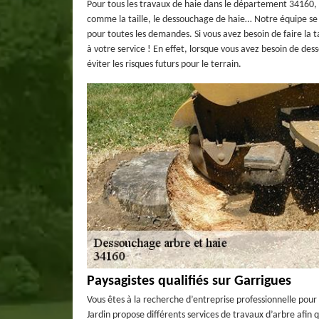
Pour tous les travaux de haie dans le département 34160, A
comme la taille, le dessouchage de haie… Notre équipe se f
pour toutes les demandes. Si vous avez besoin de faire la 
à votre service ! En effet, lorsque vous avez besoin de des
éviter les risques futurs pour le terrain.
Paysagistes qualifiés sur Garrigues
Vous êtes à la recherche d’entreprise professionnelle pour
Jardin propose différents services de travaux d’arbre afin