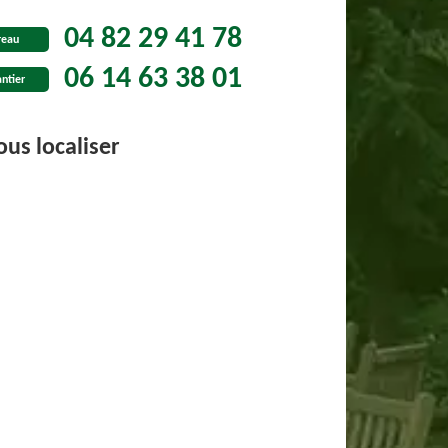
04 82 29 41 78
reau
06 14 63 38 01
ntier
us localiser