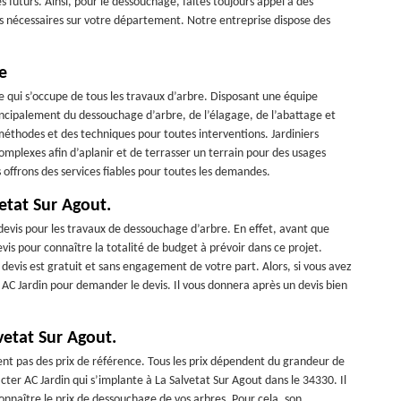
s futurs. Ainsi, pour le dessouchage, faites toujours appel à des
es nécessaires sur votre département. Notre entreprise dispose des
e
se qui s’occupe de tous les travaux d’arbre. Disposant une équipe
ncipalement du dessouchage d’arbre, de l’élagage, de l’abattage et
méthodes et des techniques pour toutes interventions. Jardiniers
omplexes afin d’aplanir et de terrasser un terrain pour des usages
offrons des services fiables pour toutes les demandes.
etat Sur Agout.
devis pour les travaux de dessouchage d’arbre. En effet, avant que
evis pour connaître la totalité de budget à prévoir dans ce projet.
 devis est gratuit et sans engagement de votre part. Alors, si vous avez
r AC Jardin pour demander le devis. Il vous donnera après un devis bien
vetat Sur Agout.
nt pas des prix de référence. Tous les prix dépendent du grandeur de
acter AC Jardin qui s’implante à La Salvetat Sur Agout dans le 34330. Il
connaître le prix de dessouchage de vos arbres. Pour cela, son