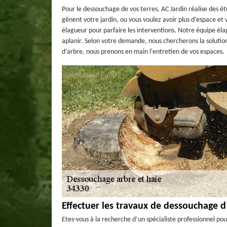
Pour le dessouchage de vos terres, AC Jardin réalise des étu
gênent votre jardin, ou vous voulez avoir plus d’espace et 
élagueur pour parfaire les interventions. Notre équipe éla
aplanir. Selon votre demande, nous chercherons la solutio
d’arbre, nous prenons en main l'entretien de vos espaces.
Effectuer les travaux de dessouchage d’
Etes-vous à la recherche d’un spécialiste professionnel pou