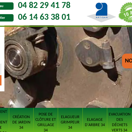
04 82 29 41 78
au
06 14 63 38 01
tier
NO
MENT
POSE DE
EVACUATION
CRÉATION
ELAGUEUR
CLÔTURE ET
ELAGAGE
DES
MENT
DE JARDIN
GRIMPEUR
GRILLAGE
D'ARBRE 34
DÉCHETS
E
34
34
34
VERTS 34