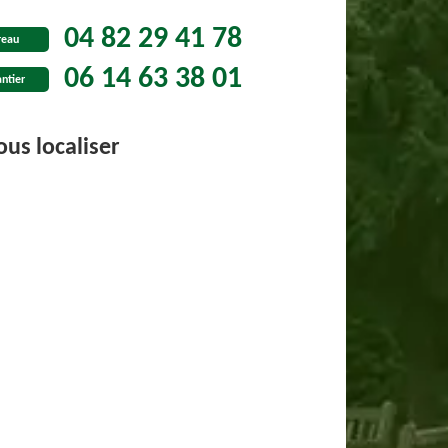
04 82 29 41 78
reau
06 14 63 38 01
ntier
us localiser