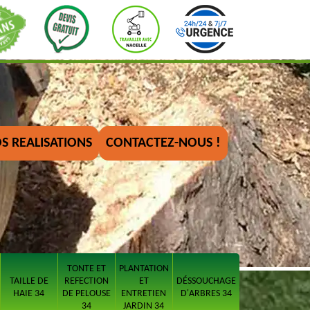
S REALISATIONS
CONTACTEZ-NOUS !
TONTE ET
PLANTATION
TAILLE DE
REFECTION
ET
DÉSSOUCHAGE
HAIE 34
DE PELOUSE
ENTRETIEN
D'ARBRES 34
34
JARDIN 34