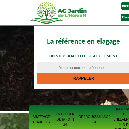
Bure
Chan
La référence en elagage
ON VOUS RAPPELLE GRATUITEMENT
TRAITE
ENTRETIEN
ET
ABATTAGE
DEBROUSSAILLAGE
DE JARDIN
ENLEVE
D'ARBRES
34
34
NID D