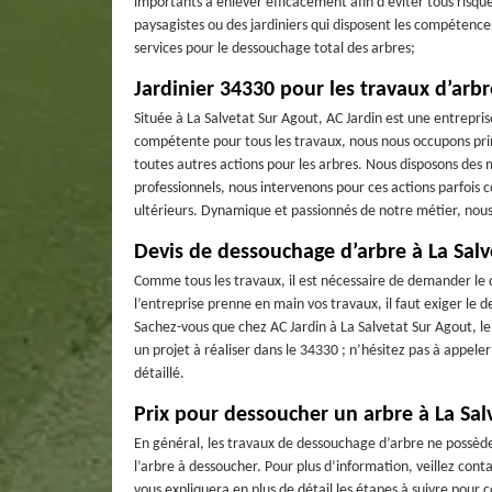
importants à enlever efficacement afin d’éviter tous risque
paysagistes ou des jardiniers qui disposent les compétenc
services pour le dessouchage total des arbres;
Jardinier 34330 pour les travaux d’arbr
Située à La Salvetat Sur Agout, AC Jardin est une entrepri
compétente pour tous les travaux, nous nous occupons pri
toutes autres actions pour les arbres. Nous disposons des 
professionnels, nous intervenons pour ces actions parfois c
ultérieurs. Dynamique et passionnés de notre métier, nous 
Devis de dessouchage d’arbre à La Salv
Comme tous les travaux, il est nécessaire de demander le 
l’entreprise prenne en main vos travaux, il faut exiger le d
Sachez-vous que chez AC Jardin à La Salvetat Sur Agout, le
un projet à réaliser dans le 34330 ; n’hésitez pas à appele
détaillé.
Prix pour dessoucher un arbre à La Sal
En général, les travaux de dessouchage d’arbre ne possède
l’arbre à dessoucher. Pour plus d’information, veillez cont
vous expliquera en plus de détail les étapes à suivre pour 