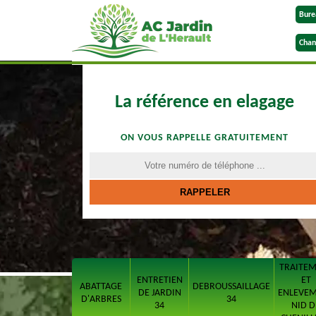
Bure
Chan
La référence en elagage
ON VOUS RAPPELLE GRATUITEMENT
TRAITE
ENTRETIEN
ET
ABATTAGE
DEBROUSSAILLAGE
DE JARDIN
ENLEVE
D'ARBRES
34
34
NID D