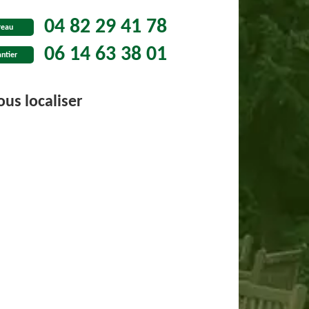
04 82 29 41 78
reau
06 14 63 38 01
ntier
us localiser