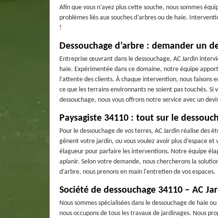
Afin que vous n’ayez plus cette souche, nous sommes équip
problèmes liés aux souches d’arbres ou de haie. Interventio
!
Dessouchage d’arbre : demander un de
Entreprise œuvrant dans le dessouchage, AC Jardin inter
haie. Expérimentée dans ce domaine, notre équipe apporte à
l’attente des clients. À chaque intervention, nous faisons 
ce que les terrains environnants ne soient pas touchés. Si
dessouchage, nous vous offrons notre service avec un devis
Paysagiste 34110 : tout sur le dessouc
Pour le dessouchage de vos terres, AC Jardin réalise des étu
gênent votre jardin, ou vous voulez avoir plus d’espace et 
élagueur pour parfaire les interventions. Notre équipe éla
aplanir. Selon votre demande, nous chercherons la solutio
d’arbre, nous prenons en main l'entretien de vos espaces.
Société de dessouchage 34110 – AC Jar
Nous sommes spécialisées dans le dessouchage de haie ou 
nous occupons de tous les travaux de jardinages. Nous pr