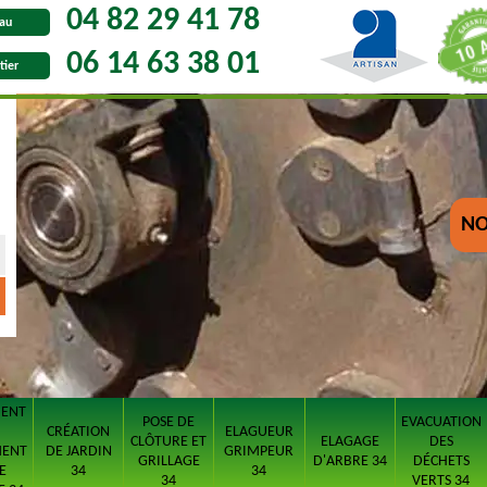
04 82 29 41 78
au
06 14 63 38 01
tier
NO
MENT
POSE DE
EVACUATION
CRÉATION
ELAGUEUR
CLÔTURE ET
ELAGAGE
DES
MENT
DE JARDIN
GRIMPEUR
GRILLAGE
D'ARBRE 34
DÉCHETS
E
34
34
34
VERTS 34