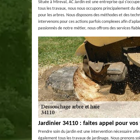
Située à Mireval, AC Jardin est une entreprise qui s’occu
tous les travaux, nous nous occupons principalement du de
pour les arbres. Nous disposons des méthodes et des techni
intervenons pour ces actions parfois complexes afin d’apla
passionnés de notre métier, nous offrons des services fiab
Jardinier 34110 : faites appel pour vos
Prendre soin du jardin est une intervention nécessaire afi
également tous les travaux de jardinage. Nous prenons soi