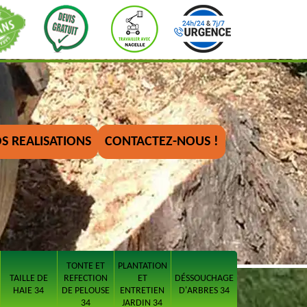
S REALISATIONS
CONTACTEZ-NOUS !
TONTE ET
PLANTATION
TAILLE DE
REFECTION
ET
DÉSSOUCHAGE
HAIE 34
DE PELOUSE
ENTRETIEN
D'ARBRES 34
34
JARDIN 34