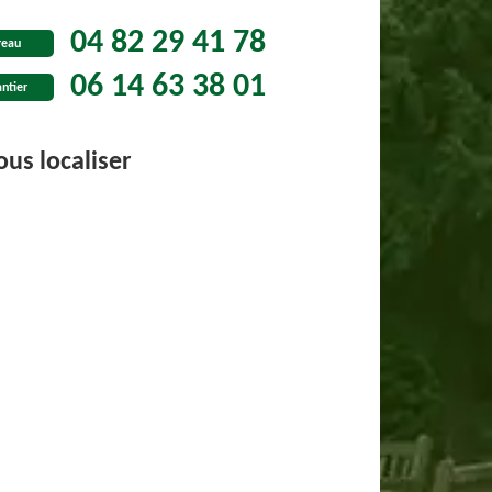
04 82 29 41 78
reau
06 14 63 38 01
ntier
us localiser