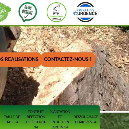
S REALISATIONS
CONTACTEZ-NOUS !
TONTE ET
PLANTATION
TAILLE DE
REFECTION
ET
DÉSSOUCHAGE
HAIE 34
DE PELOUSE
ENTRETIEN
D'ARBRES 34
34
JARDIN 34