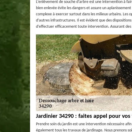
L’enlèvement de souche d’arbre est une intervention à fair
bien enlevée évite les dangers et assure un aplanissement 
complexe à exercer surtout dans les milieux urbains. Les 
d’autres infrastructures. Il est évident que des dispositio
d’effectuer efficacement toute intervention. Assurant des 
Jardinier 34290 : faites appel pour vos
Prendre soin du jardin est une intervention nécessaire afi
également tous les travaux de jardinage. Nous prenons soi