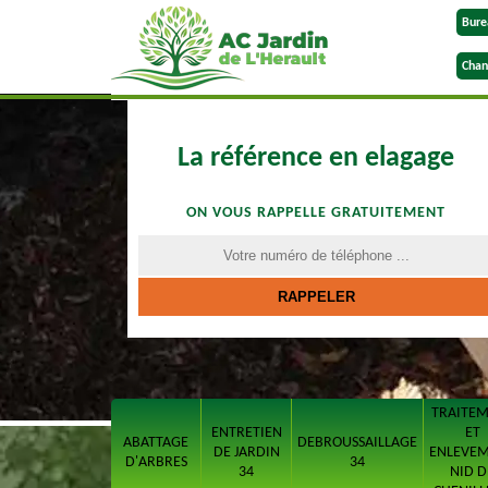
Bure
Chan
La référence en elagage
ON VOUS RAPPELLE GRATUITEMENT
TRAITE
ENTRETIEN
ET
ABATTAGE
DEBROUSSAILLAGE
DE JARDIN
ENLEVE
D'ARBRES
34
34
NID D