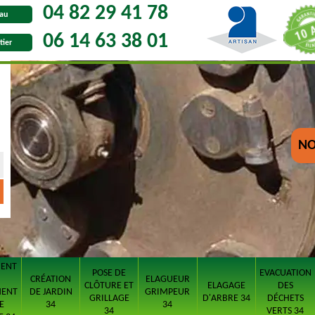
04 82 29 41 78
au
06 14 63 38 01
tier
NO
MENT
POSE DE
EVACUATION
CRÉATION
ELAGUEUR
CLÔTURE ET
ELAGAGE
DES
MENT
DE JARDIN
GRIMPEUR
GRILLAGE
D'ARBRE 34
DÉCHETS
E
34
34
34
VERTS 34