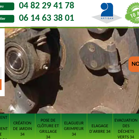
04 82 29 41 78
au
06 14 63 38 01
tier
NO
MENT
POSE DE
EVACUATION
CRÉATION
ELAGUEUR
CLÔTURE ET
ELAGAGE
DES
MENT
DE JARDIN
GRIMPEUR
GRILLAGE
D'ARBRE 34
DÉCHETS
E
34
34
34
VERTS 34