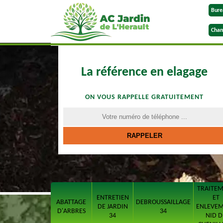
Bure
Chan
La référence en elagage
ON VOUS RAPPELLE GRATUITEMENT
TRAITE
ENTRETIEN
ET
ABATTAGE
DEBROUSSAILLAGE
DE JARDIN
ENLEVE
D'ARBRES
34
34
NID D