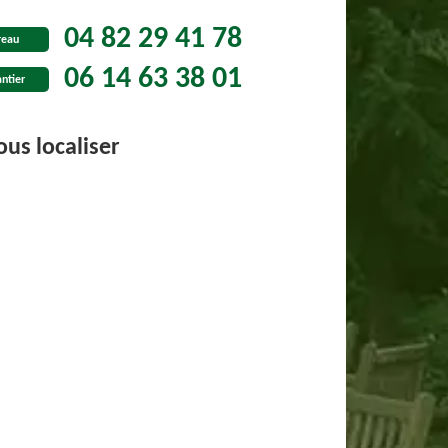
04 82 29 41 78
reau
06 14 63 38 01
ntier
us localiser