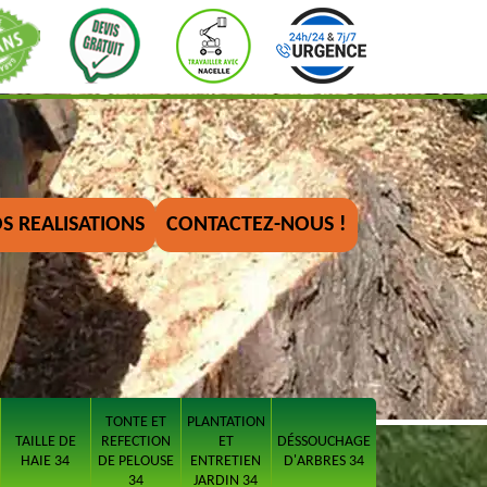
S REALISATIONS
CONTACTEZ-NOUS !
TONTE ET
PLANTATION
TAILLE DE
REFECTION
ET
DÉSSOUCHAGE
HAIE 34
DE PELOUSE
ENTRETIEN
D'ARBRES 34
34
JARDIN 34