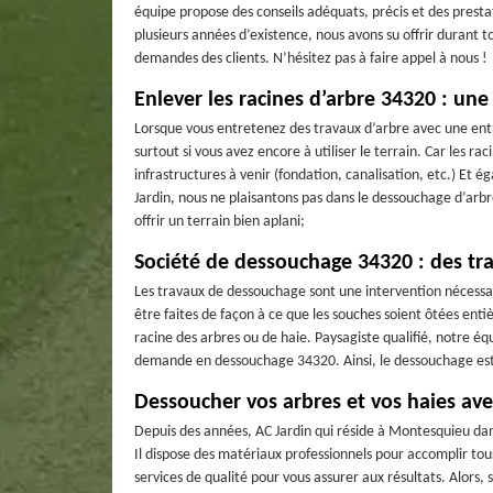
équipe propose des conseils adéquats, précis et des prest
plusieurs années d’existence, nous avons su offrir durant t
demandes des clients. N’hésitez pas à faire appel à nous !
Enlever les racines d’arbre 34320 : une
Lorsque vous entretenez des travaux d’arbre avec une entre
surtout si vous avez encore à utiliser le terrain. Car les r
infrastructures à venir (fondation, canalisation, etc.) Et é
Jardin, nous ne plaisantons pas dans le dessouchage d’arb
offrir un terrain bien aplani;
Société de dessouchage 34320 : des tra
Les travaux de dessouchage sont une intervention nécessaire
être faites de façon à ce que les souches soient ôtées enti
racine des arbres ou de haie. Paysagiste qualifié, notre équi
demande en dessouchage 34320. Ainsi, le dessouchage est u
Dessoucher vos arbres et vos haies ave
Depuis des années, AC Jardin qui réside à Montesquieu dan
Il dispose des matériaux professionnels pour accomplir tous
services de qualité pour vous assurer aux résultats. Alors