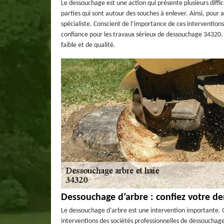
Le dessouchage est une action qui présente plusieurs diff
parties qui sont autour des souches à enlever. Ainsi, pour 
spécialiste. Conscient de l’importance de ces interventions,
confiance pour les travaux sérieux de dessouchage 34320. 
faible et de qualité.
Dessouchage d’arbre : confiez votre d
Le dessouchage d’arbre est une intervention importante. Qu
interventions des sociétés professionnelles de dessouchage. 