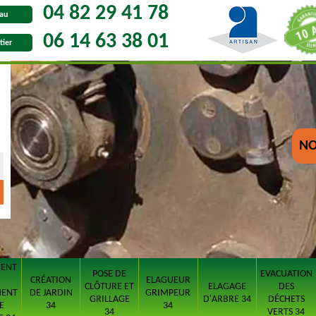
04 82 29 41 78
au
06 14 63 38 01
tier
NO
MENT
POSE DE
EVACUATION
CRÉATION
ELAGUEUR
CLÔTURE ET
ELAGAGE
DES
MENT
DE JARDIN
GRIMPEUR
GRILLAGE
D'ARBRE 34
DÉCHETS
E
34
34
34
VERTS 34