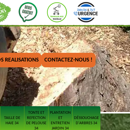
S REALISATIONS
CONTACTEZ-NOUS !
TONTE ET
PLANTATION
TAILLE DE
REFECTION
ET
DÉSSOUCHAGE
HAIE 34
DE PELOUSE
ENTRETIEN
D'ARBRES 34
34
JARDIN 34