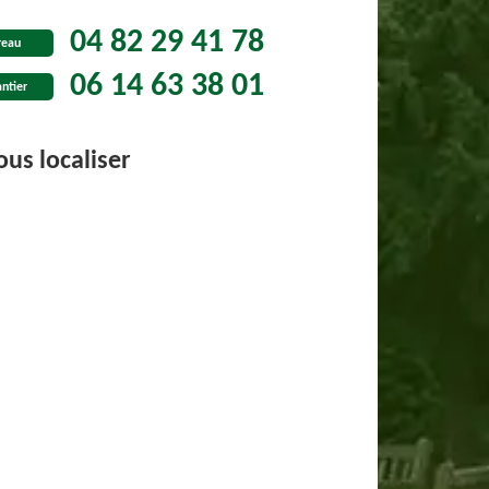
04 82 29 41 78
reau
06 14 63 38 01
ntier
us localiser