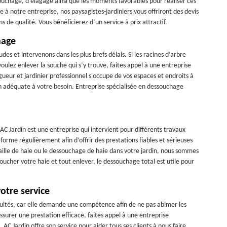
uchage, d’élagage ainsi que les moments favorables pour réaliser ces
e à notre entreprise, nos paysagistes-jardiniers vous offriront des devis
 de qualité. Vous bénéficierez d’un service à prix attractif.
hage
des et intervenons dans les plus brefs délais. Si les racines d’arbre
voulez enlever la souche qui s’y trouve, faites appel à une entreprise
gueur et jardinier professionnel s'occupe de vos espaces et endroits à
n adéquate à votre besoin. Entreprise spécialisée en dessouchage
C Jardin est une entreprise qui intervient pour différents travaux
orme régulièrement afin d’offrir des prestations fiables et sérieuses
taille de haie ou le dessouchage de haie dans votre jardin, nous sommes
soucher votre haie et tout enlever, le dessouchage total est utile pour
otre service
icultés, car elle demande une compétence afin de ne pas abimer les
assurer une prestation efficace, faites appel à une entreprise
 AC Jardin offre son service pour aider tous ses clients à nous faire