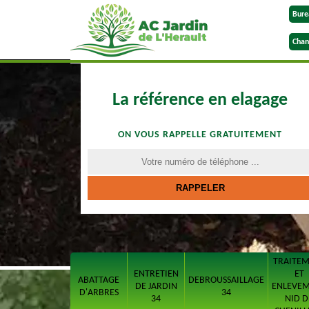
Bure
Chan
La référence en elagage
ON VOUS RAPPELLE GRATUITEMENT
TRAITE
ENTRETIEN
ET
ABATTAGE
DEBROUSSAILLAGE
DE JARDIN
ENLEVE
D'ARBRES
34
34
NID D