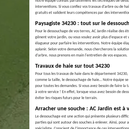
notre équipe connait parfaitement les techniques de desso
interventions. Si vous confiez vos travaux d’arbre ou de hai
gratuits et valident leurs compétences par des interventions
Paysagiste 34230 : tout sur le dessouc
Pour le dessouchage de vos terres, AC Jardin réalise des étu
gênent votre jardin, ou vous voulez avoir plus d’espace et 
élagueur pour parfaire les interventions. Notre équipe éla
aplanir. Selon votre demande, nous chercherons la solutio
d’arbre, nous prenons en main l'entretien de vos espaces.
Travaux de haie sur tout 34230
Pour tous les travaux de haie dans le département 34230, A
comme la taille, le dessouchage de haie… Notre équipe se f
pour toutes les demandes. Si vous avez besoin de faire la 
à votre service ! En effet, lorsque vous avez besoin de des
éviter les risques futurs pour le terrain.
Arracher une souche : AC Jardin est à v
Le dessouchage est une action qui présente plusieurs diff
parties qui sont autour des souches à enlever. Ainsi, pour 
spécialiste. Conscient de l’importance de ces interventions,