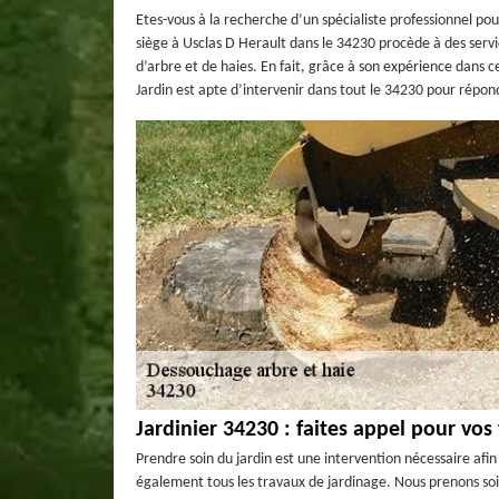
Etes-vous à la recherche d’un spécialiste professionnel pou
siège à Usclas D Herault dans le 34230 procède à des servi
d’arbre et de haies. En fait, grâce à son expérience dans ce
Jardin est apte d’intervenir dans tout le 34230 pour répo
Jardinier 34230 : faites appel pour vos
Prendre soin du jardin est une intervention nécessaire afi
également tous les travaux de jardinage. Nous prenons soi