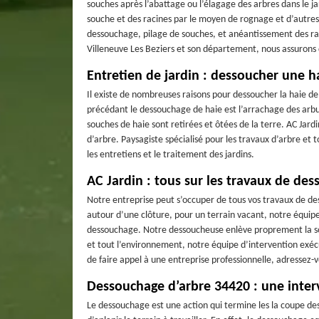
souches après l’abattage ou l’élagage des arbres dans le j
souche et des racines par le moyen de rognage et d’autres
dessouchage, pilage de souches, et anéantissement des rac
Villeneuve Les Beziers et son département, nous assurons d
Entretien de jardin : dessoucher une h
Il existe de nombreuses raisons pour dessoucher la haie de
précédant le dessouchage de haie est l’arrachage des arbu
souches de haie sont retirées et ôtées de la terre. AC Jard
d’arbre. Paysagiste spécialisé pour les travaux d’arbre e
les entretiens et le traitement des jardins.
AC Jardin : tous sur les travaux de de
Notre entreprise peut s’occuper de tous vos travaux de d
autour d’une clôture, pour un terrain vacant, notre équip
dessouchage. Notre dessoucheuse enlève proprement la sou
et tout l’environnement, notre équipe d’intervention exé
de faire appel à une entreprise professionnelle, adressez-
Dessouchage d’arbre 34420 : une inter
Le dessouchage est une action qui termine les la coupe des 