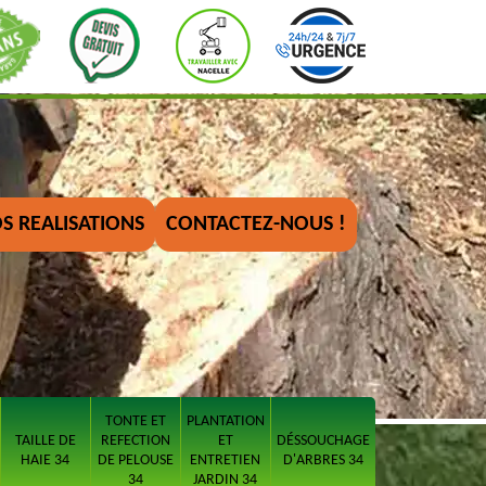
S REALISATIONS
CONTACTEZ-NOUS !
TONTE ET
PLANTATION
TAILLE DE
REFECTION
ET
DÉSSOUCHAGE
HAIE 34
DE PELOUSE
ENTRETIEN
D'ARBRES 34
34
JARDIN 34