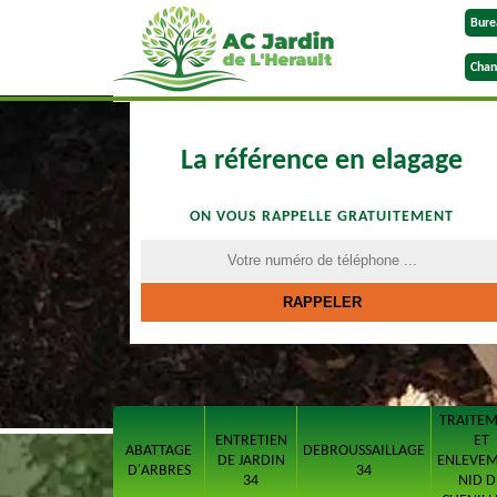
Bure
Chan
La référence en elagage
ON VOUS RAPPELLE GRATUITEMENT
TRAITE
ENTRETIEN
ET
ABATTAGE
DEBROUSSAILLAGE
DE JARDIN
ENLEVE
D'ARBRES
34
34
NID D