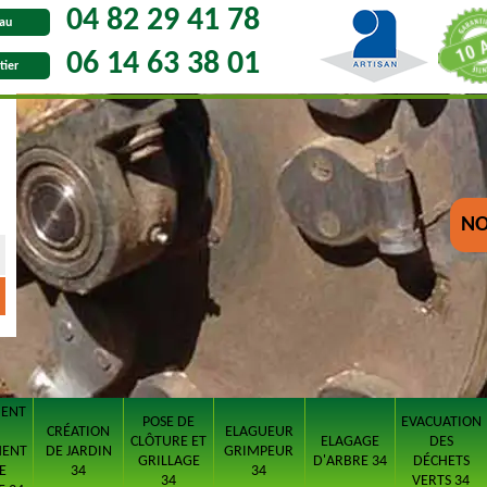
04 82 29 41 78
au
06 14 63 38 01
tier
NO
MENT
POSE DE
EVACUATION
CRÉATION
ELAGUEUR
CLÔTURE ET
ELAGAGE
DES
MENT
DE JARDIN
GRIMPEUR
GRILLAGE
D'ARBRE 34
DÉCHETS
E
34
34
34
VERTS 34