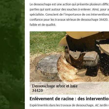
Le dessouchage est une action qui présente plusieurs diff
parties qui sont autour des souches à enlever. Ainsi, pour 
spécialiste. Conscient de l’importance de ces interventions,
confiance pour les travaux sérieux de dessouchage 34420. 
faible et de qualité.
Enlèvement de racine : des intervention
Expérimentés dans les travaux de dessouchage, AC Jardin 