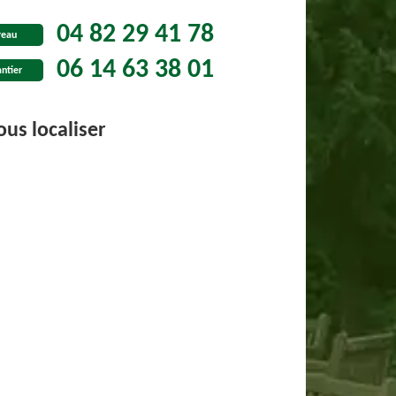
04 82 29 41 78
reau
06 14 63 38 01
ntier
us localiser