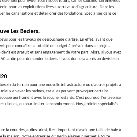
st essentiel pour éviter tous risques futurs, car les souches non enlevées
nir, pour les exploitations liées aux travaux d’agriculture. Dans les
r les canalisations et détériorer des fondations. Spécialisés dans ce
uve Les Beziers.
devis pour les travaux de dessouchage d’arbre. En effet, avant que
evis pour connaître la totalité de budget à prévoir dans ce projet.
 devis est gratuit et sans engagement de votre part. Alors, si vous avez
r AC Jardin pour demander le devis. Il vous donnera après un devis bien
420
besoin du terrain pour une nouvelle infrastructure ou d’autres projets à
vaut mieux enlever les racines, car elles peuvent provoquer certains
coupé qui trainent avec la souche restants. C'est pourquoi l’entreprise
es risques, ou pour limiter l’encombrement. Nos jardiniers spécialisés
e la cour des jardins. Ainsi, il est important d’avoir une taille de haie à
e la maison. Notre entreprise AC Jardin élagueur permet à toute