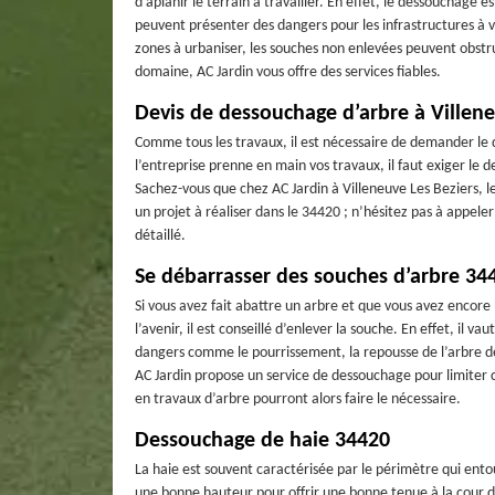
d’aplanir le terrain à travailler. En effet, le dessouchage e
peuvent présenter des dangers pour les infrastructures à ve
zones à urbaniser, les souches non enlevées peuvent obstrue
domaine, AC Jardin vous offre des services fiables.
Devis de dessouchage d’arbre à Villene
Comme tous les travaux, il est nécessaire de demander le 
l’entreprise prenne en main vos travaux, il faut exiger le d
Sachez-vous que chez AC Jardin à Villeneuve Les Beziers, le
un projet à réaliser dans le 34420 ; n’hésitez pas à appele
détaillé.
Se débarrasser des souches d’arbre 34
Si vous avez fait abattre un arbre et que vous avez encore 
l’avenir, il est conseillé d’enlever la souche. En effet, il 
dangers comme le pourrissement, la repousse de l’arbre dé
AC Jardin propose un service de dessouchage pour limiter c
en travaux d’arbre pourront alors faire le nécessaire.
Dessouchage de haie 34420
La haie est souvent caractérisée par le périmètre qui entour
une bonne hauteur pour offrir une bonne tenue à la cour d