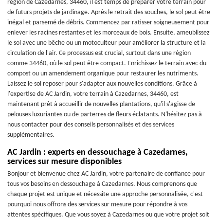
région de Cazedarnes, 34460, il est temps de préparer votre terrain pour
de futurs projets de jardinage. Après le retrait des souches, le sol peut être
inégal et parsemé de débris. Commencez par ratisser soigneusement pour
enlever les racines restantes et les morceaux de bois. Ensuite, ameublissez
le sol avec une bêche ou un motoculteur pour améliorer la structure et la
circulation de l'air. Ce processus est crucial, surtout dans une région
comme 34460, où le sol peut être compact. Enrichissez le terrain avec du
compost ou un amendement organique pour restaurer les nutriments.
Laissez le sol reposer pour s'adapter aux nouvelles conditions. Grâce à
l'expertise de AC Jardin, votre terrain à Cazedarnes, 34460, est
maintenant prêt à accueillir de nouvelles plantations, qu'il s'agisse de
pelouses luxuriantes ou de parterres de fleurs éclatants. N'hésitez pas à
nous contacter pour des conseils personnalisés et des services
supplémentaires.
AC Jardin : experts en dessouchage à Cazedarnes,
services sur mesure disponibles
Bonjour et bienvenue chez AC Jardin, votre partenaire de confiance pour
tous vos besoins en dessouchage à Cazedarnes. Nous comprenons que
chaque projet est unique et nécessite une approche personnalisée, c'est
pourquoi nous offrons des services sur mesure pour répondre à vos
attentes spécifiques. Que vous soyez à Cazedarnes ou que votre projet soit