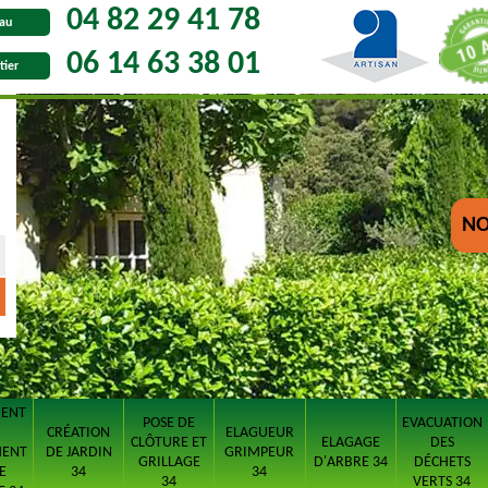
04 82 29 41 78
au
06 14 63 38 01
tier
NO
MENT
POSE DE
EVACUATION
CRÉATION
ELAGUEUR
CLÔTURE ET
ELAGAGE
DES
MENT
DE JARDIN
GRIMPEUR
GRILLAGE
D'ARBRE 34
DÉCHETS
E
34
34
34
VERTS 34