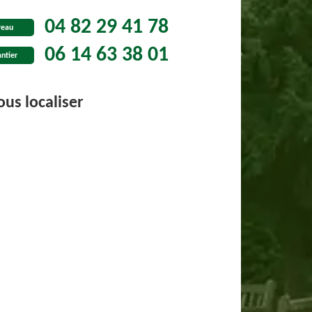
04 82 29 41 78
reau
06 14 63 38 01
ntier
us localiser