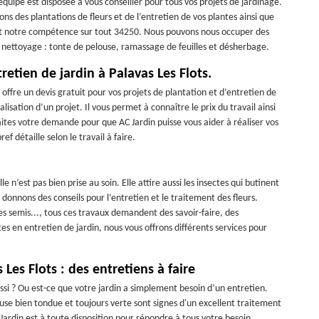
équipe est disposée à vous conseiller pour tous vos projets de jardinage.
s des plantations de fleurs et de l’entretien de vos plantes ainsi que
et notre compétence sur tout 34250. Nous pouvons nous occuper des
du nettoyage : tonte de pelouse, ramassage de feuilles et désherbage.
tretien de jardin à Palavas Les Flots.
 offre un devis gratuit pour vos projets de plantation et d’entretien de
alisation d’un projet. Il vous permet à connaître le prix du travail ainsi
aites votre demande pour que AC Jardin puisse vous aider à réaliser vos
f détaille selon le travail à faire.
le n’est pas bien prise au soin. Elle attire aussi les insectes qui butinent
 donnons des conseils pour l’entretien et le traitement des fleurs.
 les semis..., tous ces travaux demandent des savoir-faire, des
s en entretien de jardin, nous vous offrons différents services pour
Les Flots : des entretiens à faire
si ? Ou est-ce que votre jardin a simplement besoin d’un entretien.
use bien tondue et toujours verte sont signes d'un excellent traitement
Jardin est à toute disposition pour répondre à tous votre besoin