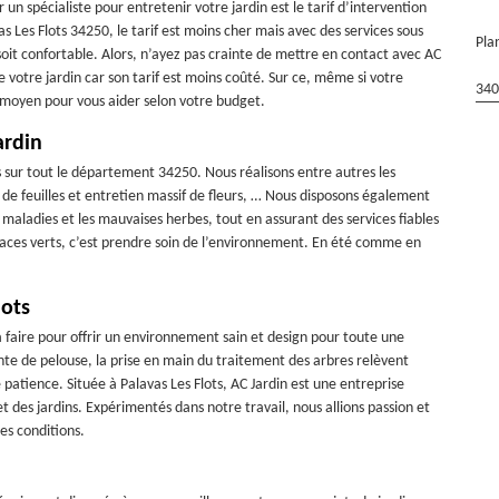
 un spécialiste pour entretenir votre jardin est le tarif d’intervention
s Les Flots 34250, le tarif est moins cher mais avec des services sous
Pla
 soit confortable. Alors, n’ayez pas crainte de mettre en contact avec AC
e votre jardin car son tarif est moins coûté. Sur ce, même si votre
340
le moyen pour vous aider selon votre budget.
ardin
ns sur tout le département 34250. Nous réalisons entre autres les
 de feuilles et entretien massif de fleurs, … Nous disposons également
s maladies et les mauvaises herbes, tout en assurant des services fiables
spaces verts, c’est prendre soin de l’environnement. En été comme en
lots
à faire pour offrir un environnement sain et design pour toute une
te de pelouse, la prise en main du traitement des arbres relèvent
ience. Située à Palavas Les Flots, AC Jardin est une entreprise
et des jardins. Expérimentés dans notre travail, nous allions passion et
es conditions.