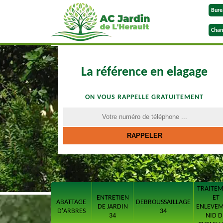
Bure
Chan
La référence en elagage
ON VOUS RAPPELLE GRATUITEMENT
TRAITE
ENTRETIEN
ET
ABATTAGE
DEBROUSSAILLAGE
DE JARDIN
ENLEVE
D'ARBRES
34
34
NID D