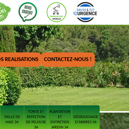
S REALISATIONS
CONTACTEZ-NOUS !
TONTE ET
PLANTATION
TAILLE DE
REFECTION
ET
DÉSSOUCHAGE
HAIE 34
DE PELOUSE
ENTRETIEN
D'ARBRES 34
34
JARDIN 34