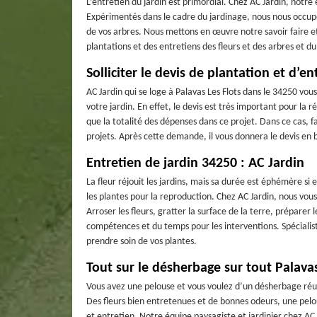
L’entretien du jardin est primordial. Chez AC Jardin, notre 
Expérimentés dans le cadre du jardinage, nous nous occupon
de vos arbres. Nous mettons en œuvre notre savoir faire 
plantations et des entretiens des fleurs et des arbres et 
Solliciter le devis de plantation et d’en
AC Jardin qui se loge à Palavas Les Flots dans le 34250 vous
votre jardin. En effet, le devis est très important pour la ré
que la totalité des dépenses dans ce projet. Dans ce cas, f
projets. Après cette demande, il vous donnera le devis en bre
Entretien de jardin 34250 : AC Jardin
La fleur réjouit les jardins, mais sa durée est éphémère si el
les plantes pour la reproduction. Chez AC Jardin, nous vous
Arroser les fleurs, gratter la surface de la terre, préparer
compétences et du temps pour les interventions. Spécialiste
prendre soin de vos plantes.
Tout sur le désherbage sur tout Palavas 
Vous avez une pelouse et vous voulez d’un désherbage réus
Des fleurs bien entretenues et de bonnes odeurs, une pelo
et entretien. Notre équipe paysagiste et jardinier chez AC 