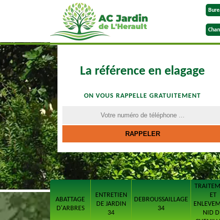
Bure
Chan
La référence en elagage
ON VOUS RAPPELLE GRATUITEMENT
TRAITE
ENTRETIEN
ET
ABATTAGE
DEBROUSSAILLAGE
DE JARDIN
ENLEVE
D'ARBRES
34
34
NID D