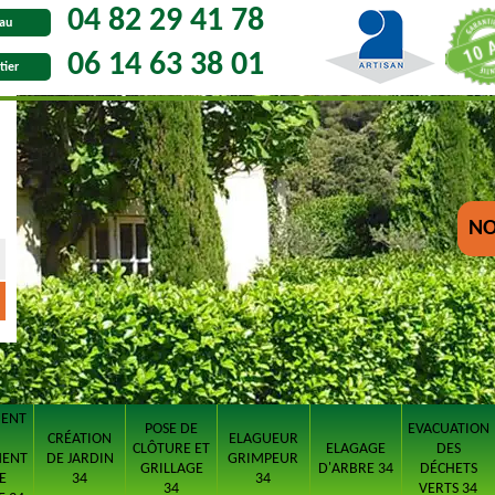
04 82 29 41 78
au
06 14 63 38 01
tier
NO
MENT
POSE DE
EVACUATION
CRÉATION
ELAGUEUR
CLÔTURE ET
ELAGAGE
DES
MENT
DE JARDIN
GRIMPEUR
GRILLAGE
D'ARBRE 34
DÉCHETS
E
34
34
34
VERTS 34