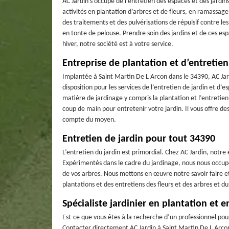
AC Jardin s’occupe de l’entretien des espaces et des jardi
activités en plantation d’arbres et de fleurs, en ramassage
des traitements et des pulvérisations de répulsif contre le
en tonte de pelouse. Prendre soin des jardins et de ces e
hiver, notre société est à votre service.
Entreprise de plantation et d’entretien
Implantée à Saint Martin De L Arcon dans le 34390, AC Jard
disposition pour les services de l’entretien de jardin et d’
matière de jardinage y compris la plantation et l’entretien
coup de main pour entretenir votre jardin. Il vous offre de
compte du moyen.
Entretien de jardin pour tout 34390
L’entretien du jardin est primordial. Chez AC Jardin, notre 
Expérimentés dans le cadre du jardinage, nous nous occupon
de vos arbres. Nous mettons en œuvre notre savoir faire 
plantations et des entretiens des fleurs et des arbres et 
Spécialiste jardinier en plantation et e
Est-ce que vous êtes à la recherche d’un professionnel pou
Contacter directement AC Jardin à Saint Martin De L Arcon