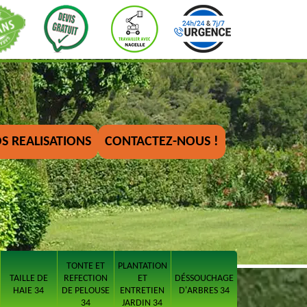
S REALISATIONS
CONTACTEZ-NOUS !
TONTE ET
PLANTATION
TAILLE DE
REFECTION
ET
DÉSSOUCHAGE
HAIE 34
DE PELOUSE
ENTRETIEN
D'ARBRES 34
34
JARDIN 34