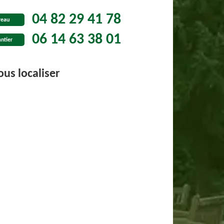
04 82 29 41 78
reau
06 14 63 38 01
ntier
us localiser