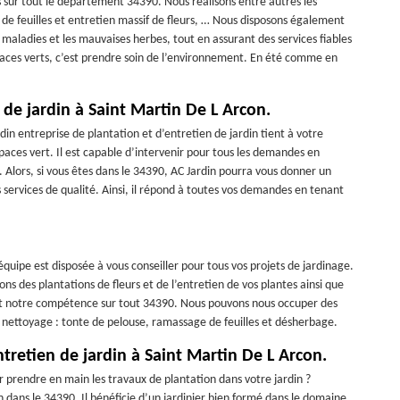
ns sur tout le département 34390. Nous réalisons entre autres les
 de feuilles et entretien massif de fleurs, … Nous disposons également
s maladies et les mauvaises herbes, tout en assurant des services fiables
spaces verts, c’est prendre soin de l’environnement. En été comme en
 de jardin à Saint Martin De L Arcon.
in entreprise de plantation et d’entretien de jardin tient à votre
espaces vert. Il est capable d’intervenir pour tous les demandes en
. Alors, si vous êtes dans le 34390, AC Jardin pourra vous donner un
s services de qualité. Ainsi, il répond à toutes vos demandes en tenant
équipe est disposée à vous conseiller pour tous vos projets de jardinage.
s des plantations de fleurs et de l’entretien de vos plantes ainsi que
et notre compétence sur tout 34390. Nous pouvons nous occuper des
du nettoyage : tonte de pelouse, ramassage de feuilles et désherbage.
ntretien de jardin à Saint Martin De L Arcon.
r prendre en main les travaux de plantation dans votre jardin ?
 dans le 34390. Il bénéficie d’un jardinier bien formé dans le domaine