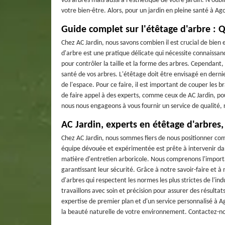
vos arbres mais aussi à l'esthétique de votre jardin. N'oub
votre bien-être. Alors, pour un jardin en pleine santé à Ago
Guide complet sur l'étêtage d'arbre : 
Chez AC Jardin, nous savons combien il est crucial de bien 
d'arbre est une pratique délicate qui nécessite connaissan
pour contrôler la taille et la forme des arbres. Cependant,
santé de vos arbres. L'étêtage doit être envisagé en derni
de l'espace. Pour ce faire, il est important de couper le
de faire appel à des experts, comme ceux de AC Jardin, pou
nous nous engageons à vous fournir un service de qualité,
AC Jardin, experts en étêtage d'arbres,
Chez AC Jardin, nous sommes fiers de nous positionner com
équipe dévouée et expérimentée est prête à intervenir dan
matière d'entretien arboricole. Nous comprenons l'importa
garantissant leur sécurité. Grâce à notre savoir-faire et 
d'arbres qui respectent les normes les plus strictes de l'in
travaillons avec soin et précision pour assurer des résulta
expertise de premier plan et d'un service personnalisé à 
la beauté naturelle de votre environnement. Contactez-no