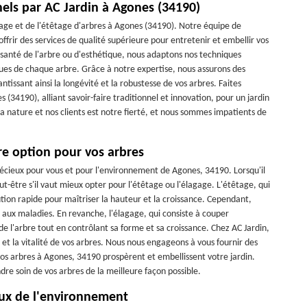
nels par AC Jardin à Agones (34190)
gage et de l'étêtage d'arbres à Agones (34190). Notre équipe de
frir des services de qualité supérieure pour entretenir et embellir vos
e santé de l'arbre ou d'esthétique, nous adaptons nos techniques
ues de chaque arbre. Grâce à notre expertise, nous assurons des
issant ainsi la longévité et la robustesse de vos arbres. Faites
 (34190), alliant savoir-faire traditionnel et innovation, pour un jardin
a nature et nos clients est notre fierté, et nous sommes impatients de
ure option pour vos arbres
récieux pour vous et pour l'environnement de Agones, 34190. Lorsqu'il
t-être s'il vaut mieux opter pour l'étêtage ou l'élagage. L'étêtage, qui
ution rapide pour maîtriser la hauteur et la croissance. Cependant,
le aux maladies. En revanche, l'élagage, qui consiste à couper
e l'arbre tout en contrôlant sa forme et sa croissance. Chez AC Jardin,
t la vitalité de vos arbres. Nous nous engageons à vous fournir des
 vos arbres à Agones, 34190 prospèrent et embellissent votre jardin.
dre soin de vos arbres de la meilleure façon possible.
eux de l'environnement