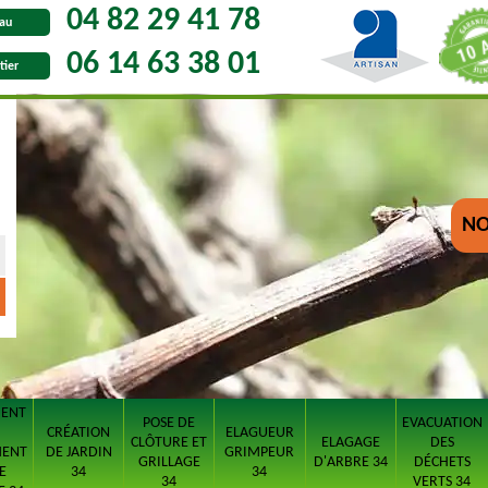
04 82 29 41 78
au
06 14 63 38 01
tier
NO
MENT
POSE DE
EVACUATION
CRÉATION
ELAGUEUR
CLÔTURE ET
ELAGAGE
DES
MENT
DE JARDIN
GRIMPEUR
GRILLAGE
D'ARBRE 34
DÉCHETS
E
34
34
34
VERTS 34