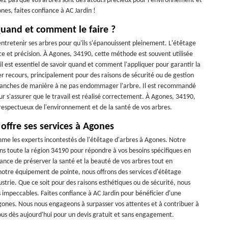
liez pas que vos arbres sont des atouts précieux pour l'environnement et
nes, faites confiance à AC Jardin !
Quand et comment le faire ?
entretenir ses arbres pour qu'ils s'épanouissent pleinement. L'étêtage
ce et précision. À Agones, 34190, cette méthode est souvent utilisée
 il est essentiel de savoir quand et comment l'appliquer pour garantir la
er recours, principalement pour des raisons de sécurité ou de gestion
s branches de manière à ne pas endommager l'arbre. Il est recommandé
r s'assurer que le travail est réalisé correctement. À Agones, 34190,
 respectueux de l'environnement et de la santé de vos arbres.
 offre ses services à Agones
me les experts incontestés de l'étêtage d'arbres à Agones. Notre
s toute la région 34190 pour répondre à vos besoins spécifiques en
nce de préserver la santé et la beauté de vos arbres tout en
à notre équipement de pointe, nous offrons des services d'étêtage
dustrie. Que ce soit pour des raisons esthétiques ou de sécurité, nous
ts impeccables. Faites confiance à AC Jardin pour bénéficier d'une
Agones. Nous nous engageons à surpasser vos attentes et à contribuer à
us dès aujourd'hui pour un devis gratuit et sans engagement.