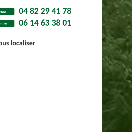
04 82 29 41 78
reau
06 14 63 38 01
ntier
us localiser