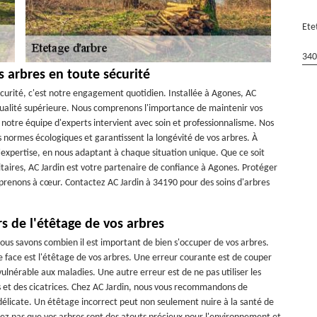
Ete
340
s arbres en toute sécurité
écurité, c'est notre engagement quotidien. Installée à Agones, AC
e qualité supérieure. Nous comprenons l'importance de maintenir vos
 notre équipe d'experts intervient avec soin et professionnalisme. Nos
 normes écologiques et garantissent la longévité de vos arbres. À
 l'expertise, en nous adaptant à chaque situation unique. Que ce soit
itaires, AC Jardin est votre partenaire de confiance à Agones. Protéger
a prenons à cœur. Contactez AC Jardin à 34190 pour des soins d'arbres
rs de l'étêtage de vos arbres
ous savons combien il est important de bien s'occuper de vos arbres.
re face est l'étêtage de vos arbres. Une erreur courante est de couper
 vulnérable aux maladies. Une autre erreur est de ne pas utiliser les
es et des cicatrices. Chez AC Jardin, nous vous recommandons de
 délicate. Un étêtage incorrect peut non seulement nuire à la santé de