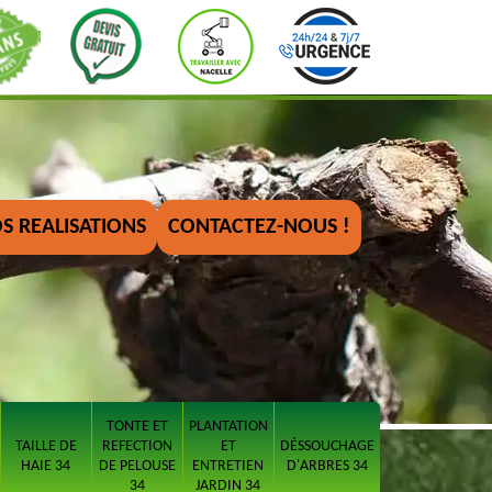
S REALISATIONS
CONTACTEZ-NOUS !
TONTE ET
PLANTATION
TAILLE DE
REFECTION
ET
DÉSSOUCHAGE
HAIE 34
DE PELOUSE
ENTRETIEN
D'ARBRES 34
34
JARDIN 34