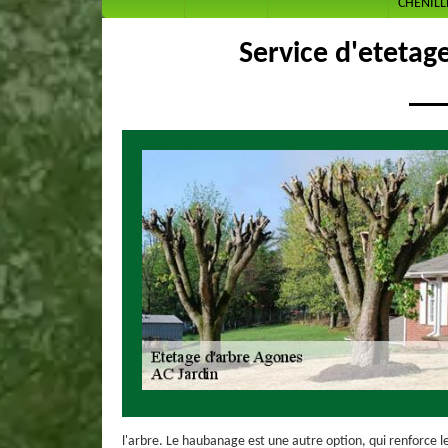
CHENILL
Service d'etetag
l'arbre. Le haubanage est une autre option, qui renforce le