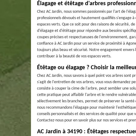
Élagage et étêtage d'arbres profession
Chez AC Jardin, nous sommes passionnés par l'art de l'éla
professionnels dévoués et hautement qualifiés s'engage à of
espaces verts. Que ce soit pour des raisons de sécurité, d
d'élagage et d'étêtage pour répondre aux besoins spécifiq
coupes précises et respectueuses de l'environnement, garant
confiance à AC Jardin pour un service de proximité à Agones
toujours plus beau et sécurisé. Notre engagement envers l
contribuer à la beauté de vos espaces verts.
Étêtage ou élagage ? Choisir la meille
Chez AC Jardin, nous savons à quel point vos arbres sont p
s'agit de l'entretien de vos arbres, vous vous demandez peu
consiste à couper la cime de l'arbre, peut sembler une sol
cette pratique peut affaiblir l'arbre et le rendre vulnérab
sélectivement les branches, permet de préserver la santé d
nous recommandons l'élagage pour maintenir l'esthétique e
conseils personnalisés et des services de qualité pour que
Contactez-nous pour en savoir plus sur nos services et pren
AC Jardin à 34190 : Étêtages respectu