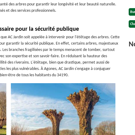
nté des arbres pour garantir leur longévité et leur beauté naturelle.
sés et des services professionnels.
Bu
Cha
saire pour la sécurité publique
ue AC Jardin soit appelée à intervenir pour l'étêtage des arbres. Cette
No
ur garantir la sécurité publique. En effet, certains arbres, majestueux
ts. Les branches fragilisées par le temps menacent de tomber, surtout
vec son expertise et son savoir-faire. En réduisant la hauteur des
llité des riverains. L'étêtage, bien que drastique, permet aussi de
rties les plus vulnérables. À Agones, AC Jardin s'engage à conjuguer
 bien-être de tous les habitants du 34190.