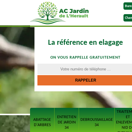
Bure
Chan
La référence en elagage
ON VOUS RAPPELLE GRATUITEMENT
TRAITE
ENTRETIEN
ET
ABATTAGE
DEBROUSSAILLAGE
DE JARDIN
ENLEVE
D'ARBRES
34
34
NID D