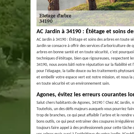
AC Jardin à 34190 : Étêtage et soins de
AC Jardin à 34190 : Étêtage et soins des arbres en toute s
Jardin se consacre à offrir des services d'arboriculture d
arbres en bonne santé et en toute sécurité, c'est pourquoi
techniques d'étêtage, bien que rigoureuses, respectent les
34190, nous avons bâti notre réputation sur la fiabilité et
pour l'élagage, la taille douce ou les traitements phytosan
et embellir votre espace vert est notre mission, et nous l
en toute sécurité et un environnement sain.
Agones, évitez les erreurs courantes lo
Salut chers habitants de Agones, 34190 ! Chez AC Jardin, n
Toutefois, un des défis majeurs auxquels vous pourriez fai
trop de branches, ce qui peut affaiblir l'arbre et le rendre
bons outils, ce qui peut entraîner des coupures irrégulièr
toujours faire appel à des professionnels pour cette tâche