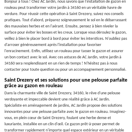
Bonjour à tous ! Chez AC Jardin, nous savons que l'installation de gazon en
rouleau peut transformer votre jardin à 34160 en un véritable havre de
verdure. Pour réussir cette opération à Saint Drezery, suivez nos conseils
pratiques. Tout d'abord, préparez soigneusement le sol en le débarrassant
des mauvaises herbes et en l'aérant. Ensuite, pensez à bien niveler la
surface pour éviter les bosses et les creux. Lorsque vous déroulez le gazon,
veillez à bien le placer bord à bord pour éviter les interstices. N'oubliez pas
d'arroser généreusement après l'installation pour favoriser
l'enracinement. Enfin, utilisez un rouleau pour tasser le gazon et assurer
un bon contact avec le sol. Avec ces astuces de AC Jardin, votre jardin à
34160 sera resplendissant en un rien de temps ! N'hésitez pas à nous
contacter pour toute question ou pour un accompagnement personnalisé.
Saint Drezery et ses solutions pour une pelouse parfaite
grâce au gazon en rouleau
Dans la charmante ville de Saint Drezery, 34160, le rêve d'une pelouse
verdoyante et impeccable devient une réalité grâce à AC Jardin.
Spécialiste en aménagement de jardins, AC Jardin propose des solutions
innovantes pour une pelouse parfaite avec le gazon en rouleau. Imaginez-
vous, en plein cœur de Saint Drezery, foulant une herbe dense et
luxuriante, installée en un clin d'œil. Ce gazon prêt-à-poser permet de
transformer rapidement n'importe quel espace extérieur en un véritable