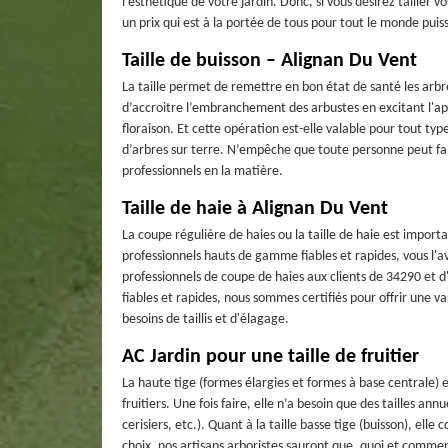
l’esthétique de votre jardin. Donc, si vous désirez tailler v
un prix qui est à la portée de tous pour tout le monde puis
Taille de buisson – Alignan Du Vent
La taille permet de remettre en bon état de santé les arbre
d’accroitre l’embranchement des arbustes en excitant l'app
floraison. Et cette opération est-elle valable pour tout typ
d’arbres sur terre. N’empêche que toute personne peut faire 
professionnels en la matière.
Taille de haie à Alignan Du Vent
La coupe régulière de haies ou la taille de haie est import
professionnels hauts de gamme fiables et rapides, vous l'a
professionnels de coupe de haies aux clients de 34290 et 
fiables et rapides, nous sommes certifiés pour offrir une v
besoins de taillis et d'élagage.
AC Jardin pour une taille de fruitier
La haute tige (formes élargies et formes à base centrale) es
fruitiers. Une fois faire, elle n’a besoin que des tailles an
cerisiers, etc.). Quant à la taille basse tige (buisson), el
choix, nos artisans arboristes sauront que, quoi et commen