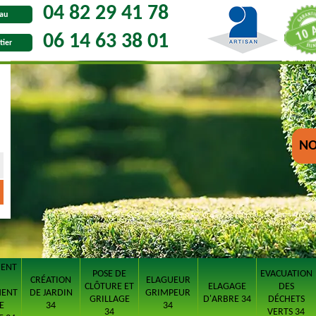
04 82 29 41 78
au
06 14 63 38 01
tier
NO
MENT
POSE DE
EVACUATION
CRÉATION
ELAGUEUR
CLÔTURE ET
ELAGAGE
DES
MENT
DE JARDIN
GRIMPEUR
GRILLAGE
D'ARBRE 34
DÉCHETS
E
34
34
34
VERTS 34