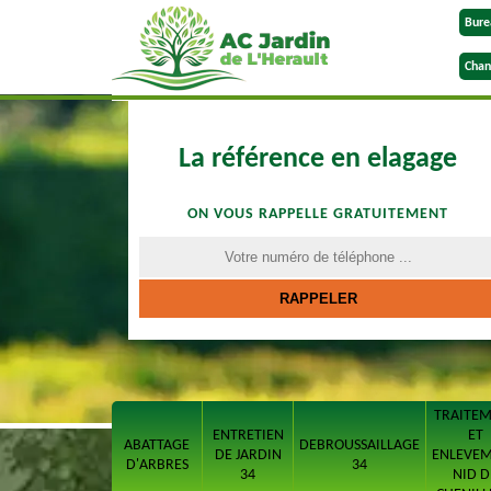
Bure
Chan
La référence en elagage
ON VOUS RAPPELLE GRATUITEMENT
TRAITE
ENTRETIEN
ET
ABATTAGE
DEBROUSSAILLAGE
DE JARDIN
ENLEVE
D'ARBRES
34
34
NID D