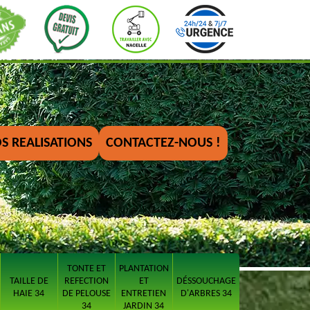
S REALISATIONS
CONTACTEZ-NOUS !
TONTE ET
PLANTATION
TAILLE DE
REFECTION
ET
DÉSSOUCHAGE
HAIE 34
DE PELOUSE
ENTRETIEN
D'ARBRES 34
34
JARDIN 34