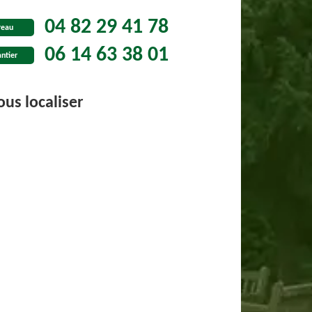
04 82 29 41 78
reau
06 14 63 38 01
ntier
us localiser