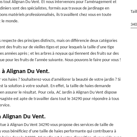
ans tout Alignan Du Vent. Et nous intervenons pour l'aménagement et
rdiniers sont des spécialistes, formés aux travaux de jardinage en
Tai
s matériels professionnalisés, ils travaillent chez vous en toute
ut le monde.
340
s respecte des principes distincts, mais on différencie deux catégories
nt des fruits sur de vieilles tiges et pour lesquels la taille d’une tige
es années après ; et les arbres à noyaux qui tiennent des fruits sur des
e pour les fruits de l'année suivante. Nous pouvons le faire pour vous !
s à Alignan Du Vent.
r vos haies ? Souhaiterez-vous d’améliorer la beauté de votre jardin ? Si
t la solution à votre souhait. En effet, la taille de haies demande
ien assurer le résultat. Pour cela, AC Jardin à Alignan Du Vent dispose
sagiste est apte de travailler dans tout le 34290 pour répondre à tous
ervice.
 à Alignan Du Vent.
situe à Alignan Du Vent 34290 vous propose des services de taille de
s vous bénéficiez d’une taille de haies performante qui contribuera à