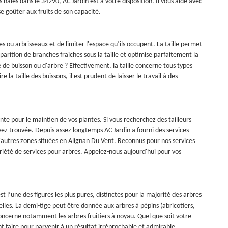
os haies dans le 34290, AC Jardin est à votre disposition. Il vous aide avec
se goûter aux fruits de son capacité.
s ou arbrisseaux et de limiter l'espace qu’ils occupent. La taille permet
arition de branches fraiches sous la taille et optimise parfaitement la
e de buisson ou d'arbre ? Effectivement, la taille concerne tous types
la taille des buissons, il est prudent de laisser le travail à des
ante pour le maintien de vos plantes. Si vous recherchez des tailleurs
vez trouvée. Depuis assez longtemps AC Jardin a fourni des services
d'autres zones situées en Alignan Du Vent. Reconnus pour nos services
ariété de services pour arbres. Appelez-nous aujourd'hui pour vos
t l’une des figures les plus pures, distinctes pour la majorité des arbres
nuelles. La demi-tige peut être donnée aux arbres à pépins (abricotiers,
le concerne notamment les arbres fruitiers à noyau. Quel que soit votre
t faire pour parvenir à un résultat irréprochable et admirable.