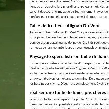
particuliers et les entreprises. Nous sommes en service d
l'entretien de votre jardin (jardinage, paysagisme). Nos ja
suivant des cours normaux de perfectionnement. Avec de bon
confiance. Et tout cela à prix pas excessif du tout pour to
Taille de fruitier – Alignan Du Vent
Taille de fruitier – Alignan Du Vent Chaque variété de fruit
principales d'arbres fruitiers : les arbres à pépins, qui donne
donnée est un travail qui ne donne de résultats réels que d
rameaux de l'année antérieure et pour lesquels on n'agit qu
Paysagiste spécialiste en taille de haie
Est-ce que vous êtes à la recherche d’un expert pour taille
c’est le cas, contacter AC Jardin à Alignan Du Vent 34290 es
surtout le professionnalisme ainsi que de la volonté pour b
un paysagiste bien formé dans ce domaine. De plus, ce pay
les besoins des clients. D’où, il est complètement à votre s
réaliser une taille de haies pas chères
Si vous souhaitez aménager votre jardin, AC Jardin qui se 
haies pas chères. Son prestation est au prix abordable mai