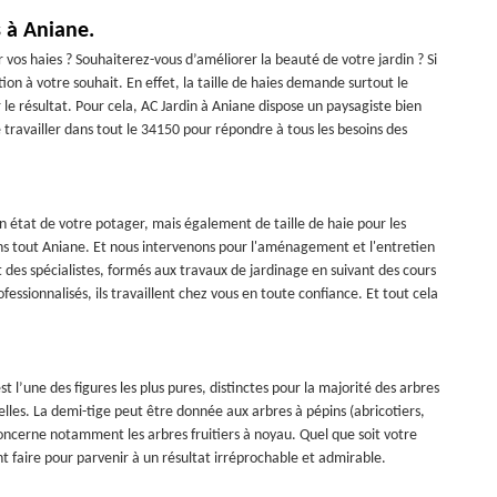
s à Aniane.
r vos haies ? Souhaiterez-vous d’améliorer la beauté de votre jardin ? Si
tion à votre souhait. En effet, la taille de haies demande surtout le
 le résultat. Pour cela, AC Jardin à Aniane dispose un paysagiste bien
travailler dans tout le 34150 pour répondre à tous les besoins des
état de votre potager, mais également de taille de haie pour les
ans tout Aniane. Et nous intervenons pour l'aménagement et l'entretien
t des spécialistes, formés aux travaux de jardinage en suivant des cours
sionnalisés, ils travaillent chez vous en toute confiance. Et tout cela
t l’une des figures les plus pures, distinctes pour la majorité des arbres
nuelles. La demi-tige peut être donnée aux arbres à pépins (abricotiers,
le concerne notamment les arbres fruitiers à noyau. Quel que soit votre
t faire pour parvenir à un résultat irréprochable et admirable.