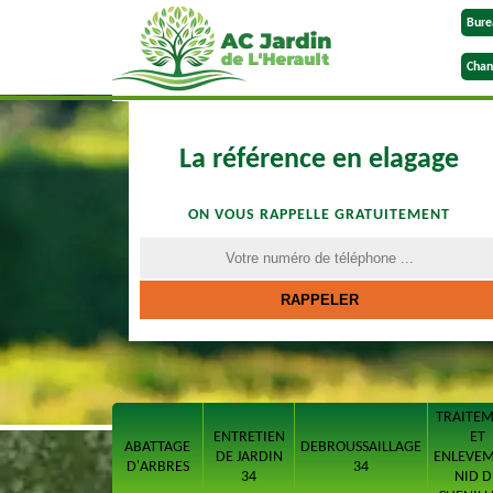
Bure
Chan
La référence en elagage
ON VOUS RAPPELLE GRATUITEMENT
TRAITE
ENTRETIEN
ET
ABATTAGE
DEBROUSSAILLAGE
DE JARDIN
ENLEVE
D'ARBRES
34
34
NID D