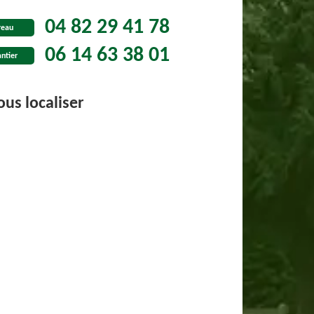
04 82 29 41 78
reau
06 14 63 38 01
ntier
us localiser