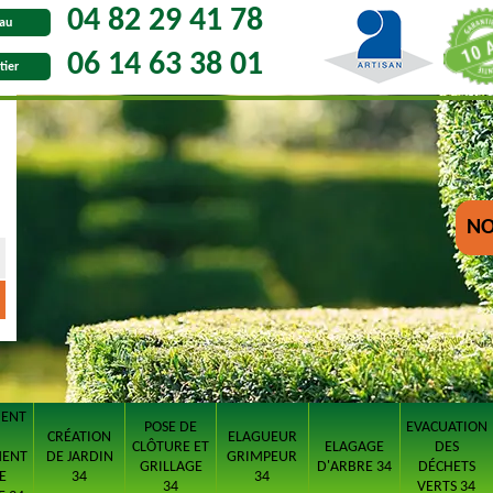
04 82 29 41 78
au
06 14 63 38 01
tier
NO
MENT
POSE DE
EVACUATION
CRÉATION
ELAGUEUR
CLÔTURE ET
ELAGAGE
DES
MENT
DE JARDIN
GRIMPEUR
GRILLAGE
D'ARBRE 34
DÉCHETS
E
34
34
34
VERTS 34