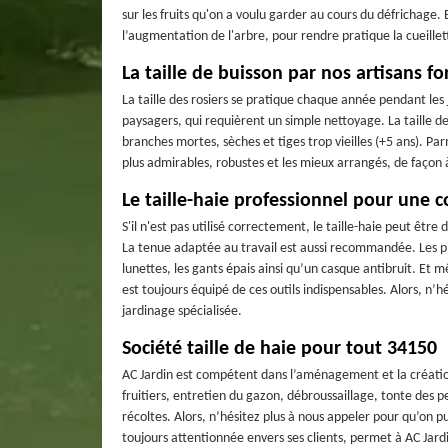
sur les fruits qu'on a voulu garder au cours du défrichage. 
l’augmentation de l'arbre, pour rendre pratique la cueillet
La taille de buisson par nos artisans f
La taille des rosiers se pratique chaque année pendant les jou
paysagers, qui requièrent un simple nettoyage. La taille de
branches mortes, sèches et tiges trop vieilles (+5 ans). Pa
plus admirables, robustes et les mieux arrangés, de façon à 
Le taille-haie professionnel pour une 
S'il n'est pas utilisé correctement, le taille-haie peut être
La tenue adaptée au travail est aussi recommandée. Les pi
lunettes, les gants épais ainsi qu’un casque antibruit. Et 
est toujours équipé de ces outils indispensables. Alors, n’h
jardinage spécialisée.
Société taille de haie pour tout 34150
AC Jardin est compétent dans l’aménagement et la création d
fruitiers, entretien du gazon, débroussaillage, tonte des 
récoltes. Alors, n’hésitez plus à nous appeler pour qu’on p
toujours attentionnée envers ses clients, permet à AC Jardi