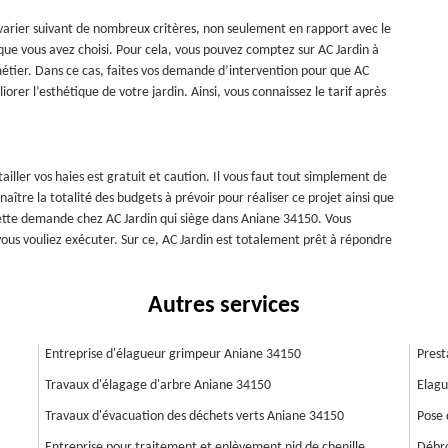
ut varier suivant de nombreux critères, non seulement en rapport avec le
l que vous avez choisi. Pour cela, vous pouvez comptez sur AC Jardin à
métier. Dans ce cas, faites vos demande d’intervention pour que AC
iorer l’esthétique de votre jardin. Ainsi, vous connaissez le tarif après
iller vos haies est gratuit et caution. Il vous faut tout simplement de
ître la totalité des budgets à prévoir pour réaliser ce projet ainsi que
e cette demande chez AC Jardin qui siège dans Aniane 34150. Vous
e vous vouliez exécuter. Sur ce, AC Jardin est totalement prêt à répondre
Autres services
Entreprise d'élagueur grimpeur Aniane 34150
Prest
Travaux d'élagage d'arbre Aniane 34150
Elagu
Travaux d'évacuation des déchets verts Aniane 34150
Pose 
Entreprise pour traitement et enlèvement nid de chenille
Débro