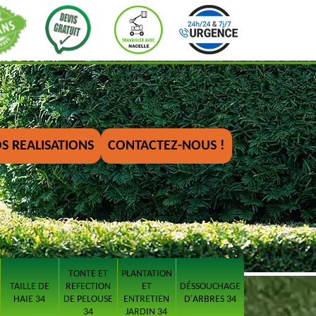
S REALISATIONS
CONTACTEZ-NOUS !
TONTE ET
PLANTATION
TAILLE DE
REFECTION
ET
DÉSSOUCHAGE
HAIE 34
DE PELOUSE
ENTRETIEN
D'ARBRES 34
34
JARDIN 34