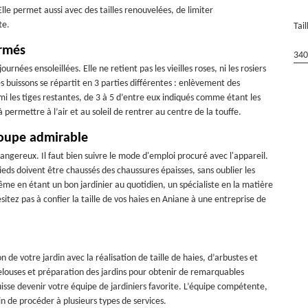
Elle permet aussi avec des tailles renouvelées, de limiter
te.
Tai
ormés
340
rnées ensoleillées. Elle ne retient pas les vieilles roses, ni les rosiers
s buissons se répartit en 3 parties différentes : enlèvement des
rmi les tiges restantes, de 3 à 5 d’entre eux indiqués comme étant les
permettre à l’air et au soleil de rentrer au centre de la touffe.
coupe admirable
 dangereux. Il faut bien suivre le mode d'emploi procuré avec l'appareil.
eds doivent être chaussés des chaussures épaisses, sans oublier les
même en étant un bon jardinier au quotidien, un spécialiste en la matière
ésitez pas à confier la taille de vos haies en Aniane à une entreprise de
e votre jardin avec la réalisation de taille de haies, d’arbustes et
pelouses et préparation des jardins pour obtenir de remarquables
uisse devenir votre équipe de jardiniers favorite. L’équipe compétente,
n de procéder à plusieurs types de services.