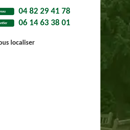
04 82 29 41 78
reau
06 14 63 38 01
ntier
us localiser