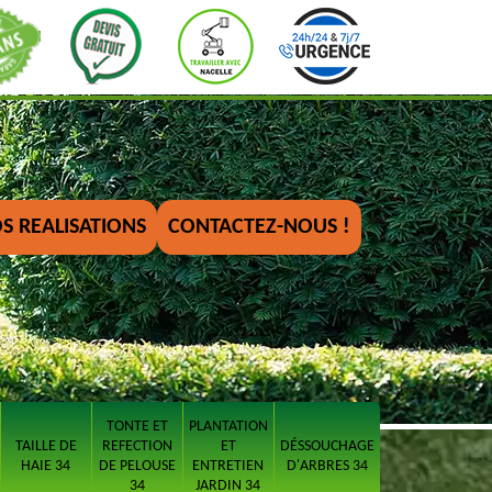
S REALISATIONS
CONTACTEZ-NOUS !
TONTE ET
PLANTATION
TAILLE DE
REFECTION
ET
DÉSSOUCHAGE
HAIE 34
DE PELOUSE
ENTRETIEN
D'ARBRES 34
34
JARDIN 34