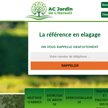
Bure
Chan
La référence en elagage
ON VOUS RAPPELLE GRATUITEMENT
TRAITE
ENTRETIEN
ET
ABATTAGE
DEBROUSSAILLAGE
DE JARDIN
ENLEVE
D'ARBRES
34
34
NID D