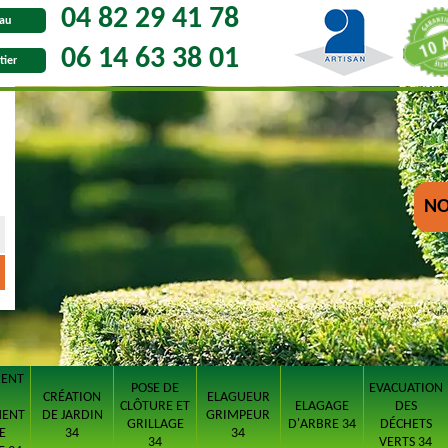
04 82 29 41 78
au
06 14 63 38 01
tier
NO
MENT
POSE DE
EVACUATION
CRÉATION
ELAGUEUR
CLÔTURE ET
ELAGAGE
DES
MENT
DE JARDIN
GRIMPEUR
GRILLAGE
D'ARBRE 34
DÉCHETS
E
34
34
34
VERTS 34