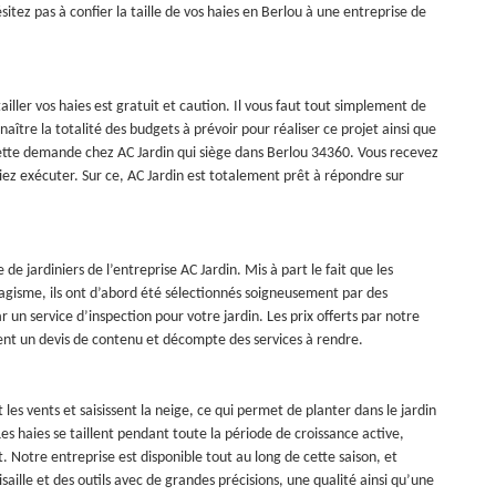
ésitez pas à confier la taille de vos haies en Berlou à une entreprise de
ller vos haies est gratuit et caution. Il vous faut tout simplement de
ître la totalité des budgets à prévoir pour réaliser ce projet ainsi que
e cette demande chez AC Jardin qui siège dans Berlou 34360. Vous recevez
uliez exécuter. Sur ce, AC Jardin est totalement prêt à répondre sur
e jardiniers de l’entreprise AC Jardin. Mis à part le fait que les
agisme, ils ont d’abord été sélectionnés soigneusement par des
par un service d’inspection pour votre jardin. Les prix offerts par notre
ent un devis de contenu et décompte des services à rendre.
les vents et saisissent la neige, ce qui permet de planter dans le jardin
s haies se taillent pendant toute la période de croissance active,
nt. Notre entreprise est disponible tout au long de cette saison, et
saille et des outils avec de grandes précisions, une qualité ainsi qu’une