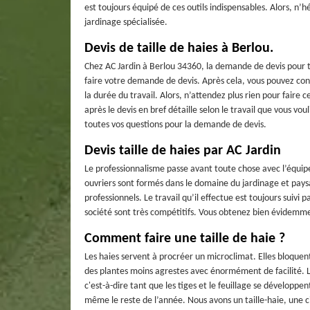
est toujours équipé de ces outils indispensables. Alors, n’h
jardinage spécialisée.
Devis de taille de haies à Berlou.
Chez AC Jardin à Berlou 34360, la demande de devis pour tai
faire votre demande de devis. Après cela, vous pouvez conna
la durée du travail. Alors, n’attendez plus rien pour fair
après le devis en bref détaille selon le travail que vous vo
toutes vos questions pour la demande de devis.
Devis taille de haies par AC Jardin
Le professionnalisme passe avant toute chose avec l’équipe d
ouvriers sont formés dans le domaine du jardinage et pays
professionnels. Le travail qu’il effectue est toujours suivi 
société sont très compétitifs. Vous obtenez bien évidemm
Comment faire une taille de haie ?
Les haies servent à procréer un microclimat. Elles bloquent 
des plantes moins agrestes avec énormément de facilité. Le
c'est-à-dire tant que les tiges et le feuillage se développe
même le reste de l’année. Nous avons un taille-haie, une ci