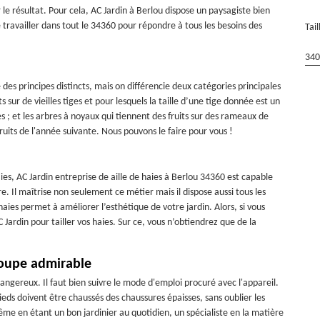
 le résultat. Pour cela, AC Jardin à Berlou dispose un paysagiste bien
travailler dans tout le 34360 pour répondre à tous les besoins des
Tai
340
e des principes distincts, mais on différencie deux catégories principales
ts sur de vieilles tiges et pour lesquels la taille d’une tige donnée est un
s ; et les arbres à noyaux qui tiennent des fruits sur des rameaux de
ruits de l'année suivante. Nous pouvons le faire pour vous !
es, AC Jardin entreprise de aille de haies à Berlou 34360 est capable
e. Il maîtrise non seulement ce métier mais il dispose aussi tous les
 haies permet à améliorer l’esthétique de votre jardin. Alors, si vous
 Jardin pour tailler vos haies. Sur ce, vous n’obtiendrez que de la
coupe admirable
 dangereux. Il faut bien suivre le mode d'emploi procuré avec l'appareil.
eds doivent être chaussés des chaussures épaisses, sans oublier les
même en étant un bon jardinier au quotidien, un spécialiste en la matière