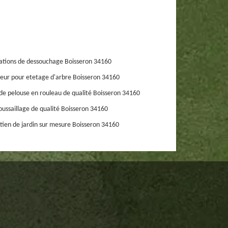
ations de dessouchage Boisseron 34160
eur pour etetage d'arbre Boisseron 34160
de pelouse en rouleau de qualité Boisseron 34160
ussaillage de qualité Boisseron 34160
tien de jardin sur mesure Boisseron 34160