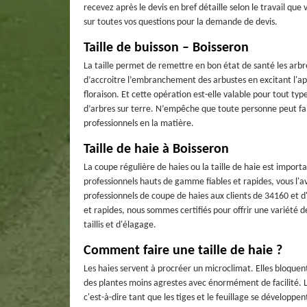
recevez après le devis en bref détaille selon le travail qu
sur toutes vos questions pour la demande de devis.
Taille de buisson – Boisseron
La taille permet de remettre en bon état de santé les arbre
d’accroitre l’embranchement des arbustes en excitant l'app
floraison. Et cette opération est-elle valable pour tout typ
d’arbres sur terre. N’empêche que toute personne peut faire 
professionnels en la matière.
Taille de haie à Boisseron
La coupe régulière de haies ou la taille de haie est import
professionnels hauts de gamme fiables et rapides, vous l'a
professionnels de coupe de haies aux clients de 34160 et d
et rapides, nous sommes certifiés pour offrir une variété 
taillis et d'élagage.
Comment faire une taille de haie ?
Les haies servent à procréer un microclimat. Elles bloquent 
des plantes moins agrestes avec énormément de facilité. Le
c'est-à-dire tant que les tiges et le feuillage se développe