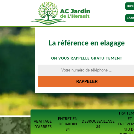
Bure
Chan
La référence en elagage
ON VOUS RAPPELLE GRATUITEMENT
TRAITE
ENTRETIEN
ET
ABATTAGE
DEBROUSSAILLAGE
DE JARDIN
ENLEVE
D'ARBRES
34
34
NID D