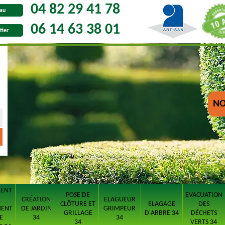
04 82 29 41 78
au
06 14 63 38 01
tier
NO
MENT
POSE DE
EVACUATION
CRÉATION
ELAGUEUR
CLÔTURE ET
ELAGAGE
DES
MENT
DE JARDIN
GRIMPEUR
GRILLAGE
D'ARBRE 34
DÉCHETS
E
34
34
34
VERTS 34