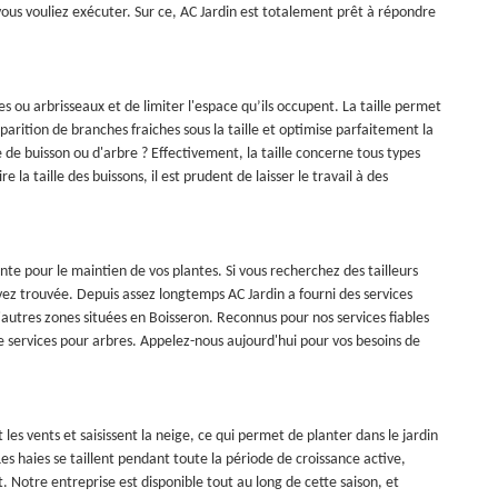
e vous vouliez exécuter. Sur ce, AC Jardin est totalement prêt à répondre
s ou arbrisseaux et de limiter l'espace qu’ils occupent. La taille permet
arition de branches fraiches sous la taille et optimise parfaitement la
e de buisson ou d'arbre ? Effectivement, la taille concerne tous types
la taille des buissons, il est prudent de laisser le travail à des
ante pour le maintien de vos plantes. Si vous recherchez des tailleurs
vez trouvée. Depuis assez longtemps AC Jardin a fourni des services
'autres zones situées en Boisseron. Reconnus pour nos services fiables
de services pour arbres. Appelez-nous aujourd'hui pour vos besoins de
les vents et saisissent la neige, ce qui permet de planter dans le jardin
s haies se taillent pendant toute la période de croissance active,
nt. Notre entreprise est disponible tout au long de cette saison, et