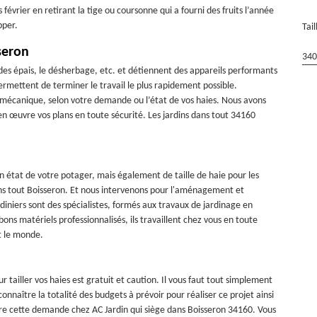
 février en retirant la tige ou coursonne qui a fourni des fruits l’année
pper.
Tai
seron
340
 des épais, le désherbage, etc. et détiennent des appareils performants
permettent de terminer le travail le plus rapidement possible.
u mécanique, selon votre demande ou l’état de vos haies. Nous avons
 en œuvre vos plans en toute sécurité. Les jardins dans tout 34160
état de votre potager, mais également de taille de haie pour les
ans tout Boisseron. Et nous intervenons pour l'aménagement et
rdiniers sont des spécialistes, formés aux travaux de jardinage en
s matériels professionnalisés, ils travaillent chez vous en toute
ut le monde.
tailler vos haies est gratuit et caution. Il vous faut tout simplement
nnaître la totalité des budgets à prévoir pour réaliser ce projet ainsi
faire cette demande chez AC Jardin qui siège dans Boisseron 34160. Vous