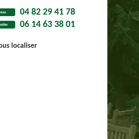
04 82 29 41 78
reau
06 14 63 38 01
ntier
us localiser