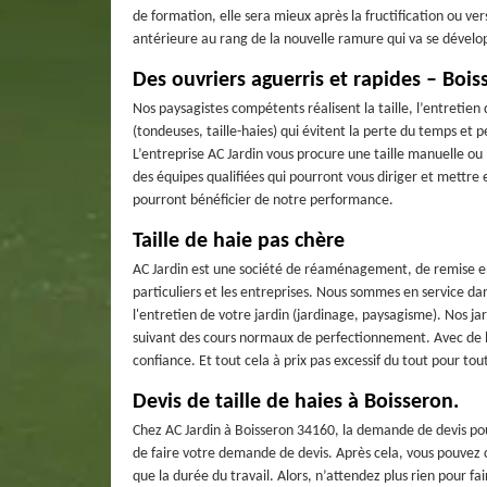
de formation, elle sera mieux après la fructification ou vers
antérieure au rang de la nouvelle ramure qui va se dévelo
Des ouvriers aguerris et rapides – Bois
Nos paysagistes compétents réalisent la taille, l’entretien
(tondeuses, taille-haies) qui évitent la perte du temps et 
L’entreprise AC Jardin vous procure une taille manuelle o
des équipes qualifiées qui pourront vous diriger et mettre
pourront bénéficier de notre performance.
Taille de haie pas chère
AC Jardin est une société de réaménagement, de remise en 
particuliers et les entreprises. Nous sommes en service d
l'entretien de votre jardin (jardinage, paysagisme). Nos ja
suivant des cours normaux de perfectionnement. Avec de bon
confiance. Et tout cela à prix pas excessif du tout pour to
Devis de taille de haies à Boisseron.
Chez AC Jardin à Boisseron 34160, la demande de devis pour 
de faire votre demande de devis. Après cela, vous pouvez co
que la durée du travail. Alors, n’attendez plus rien pour 