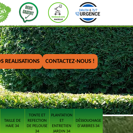
S REALISATIONS
CONTACTEZ-NOUS !
TONTE ET
PLANTATION
TAILLE DE
REFECTION
ET
DÉSSOUCHAGE
HAIE 34
DE PELOUSE
ENTRETIEN
D'ARBRES 34
34
JARDIN 34