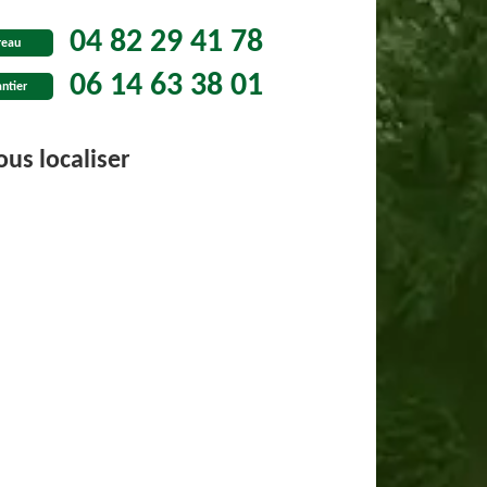
04 82 29 41 78
reau
06 14 63 38 01
ntier
us localiser