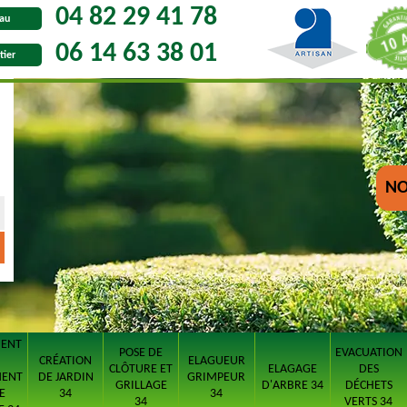
04 82 29 41 78
au
06 14 63 38 01
tier
NO
MENT
POSE DE
EVACUATION
CRÉATION
ELAGUEUR
CLÔTURE ET
ELAGAGE
DES
MENT
DE JARDIN
GRIMPEUR
GRILLAGE
D'ARBRE 34
DÉCHETS
E
34
34
34
VERTS 34