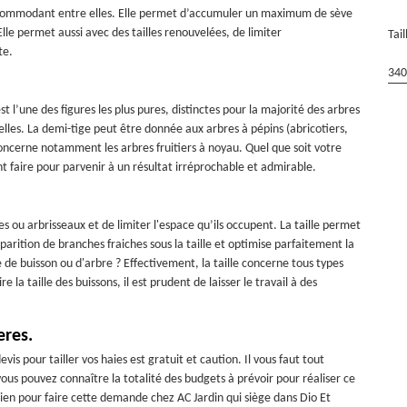
incommodant entre elles. Elle permet d’accumuler un maximum de sève
Elle permet aussi avec des tailles renouvelées, de limiter
Tai
te.
340
t l’une des figures les plus pures, distinctes pour la majorité des arbres
nuelles. La demi-tige peut être donnée aux arbres à pépins (abricotiers,
le concerne notamment les arbres fruitiers à noyau. Quel que soit votre
t faire pour parvenir à un résultat irréprochable et admirable.
s ou arbrisseaux et de limiter l'espace qu’ils occupent. La taille permet
arition de branches fraiches sous la taille et optimise parfaitement la
e de buisson ou d'arbre ? Effectivement, la taille concerne tous types
la taille des buissons, il est prudent de laisser le travail à des
eres.
s pour tailler vos haies est gratuit et caution. Il vous faut tout
us pouvez connaître la totalité des budgets à prévoir pour réaliser ce
 rien pour faire cette demande chez AC Jardin qui siège dans Dio Et