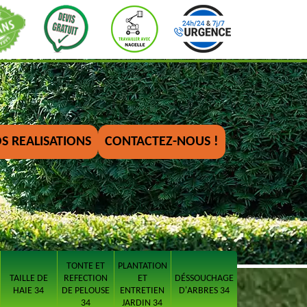
S REALISATIONS
CONTACTEZ-NOUS !
TONTE ET
PLANTATION
TAILLE DE
REFECTION
ET
DÉSSOUCHAGE
HAIE 34
DE PELOUSE
ENTRETIEN
D'ARBRES 34
34
JARDIN 34