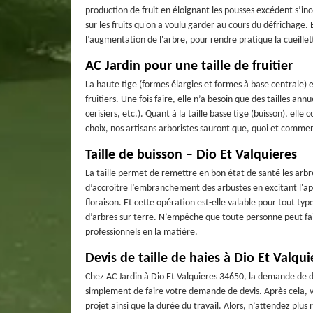
production de fruit en éloignant les pousses excédent s’
sur les fruits qu'on a voulu garder au cours du défrichage. 
l’augmentation de l'arbre, pour rendre pratique la cueillet
AC Jardin pour une taille de fruitier
La haute tige (formes élargies et formes à base centrale) es
fruitiers. Une fois faire, elle n’a besoin que des tailles an
cerisiers, etc.). Quant à la taille basse tige (buisson), el
choix, nos artisans arboristes sauront que, quoi et commen
Taille de buisson – Dio Et Valquieres
La taille permet de remettre en bon état de santé les arbre
d’accroitre l’embranchement des arbustes en excitant l'app
floraison. Et cette opération est-elle valable pour tout typ
d’arbres sur terre. N’empêche que toute personne peut faire 
professionnels en la matière.
Devis de taille de haies à Dio Et Valqui
Chez AC Jardin à Dio Et Valquieres 34650, la demande de devi
simplement de faire votre demande de devis. Après cela, vo
projet ainsi que la durée du travail. Alors, n’attendez plus