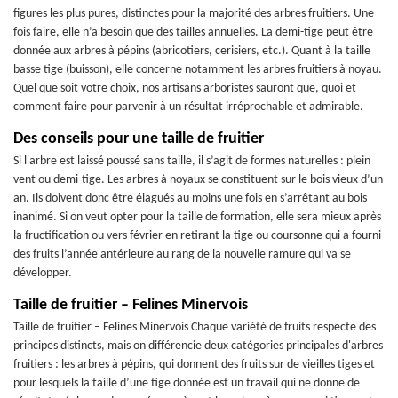
figures les plus pures, distinctes pour la majorité des arbres fruitiers. Une
fois faire, elle n’a besoin que des tailles annuelles. La demi-tige peut être
donnée aux arbres à pépins (abricotiers, cerisiers, etc.). Quant à la taille
basse tige (buisson), elle concerne notamment les arbres fruitiers à noyau.
Quel que soit votre choix, nos artisans arboristes sauront que, quoi et
comment faire pour parvenir à un résultat irréprochable et admirable.
Des conseils pour une taille de fruitier
Si l'arbre est laissé poussé sans taille, il s’agit de formes naturelles : plein
vent ou demi-tige. Les arbres à noyaux se constituent sur le bois vieux d’un
an. Ils doivent donc être élagués au moins une fois en s’arrêtant au bois
inanimé. Si on veut opter pour la taille de formation, elle sera mieux après
la fructification ou vers février en retirant la tige ou coursonne qui a fourni
des fruits l’année antérieure au rang de la nouvelle ramure qui va se
développer.
Taille de fruitier – Felines Minervois
Taille de fruitier – Felines Minervois Chaque variété de fruits respecte des
principes distincts, mais on différencie deux catégories principales d'arbres
fruitiers : les arbres à pépins, qui donnent des fruits sur de vieilles tiges et
pour lesquels la taille d’une tige donnée est un travail qui ne donne de