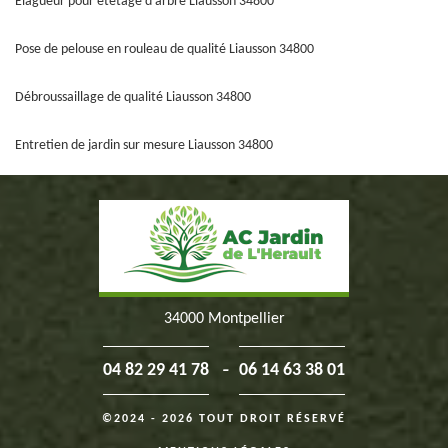
Elagueur pour etetage d'arbre Liausson 34800
Pose de pelouse en rouleau de qualité Liausson 34800
Débroussaillage de qualité Liausson 34800
Entretien de jardin sur mesure Liausson 34800
34000 Montpellier
-
04 82 29 41 78
06 14 63 38 01
©2024 - 2026 TOUT DROIT RÉSERVÉ