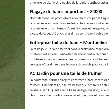
amélioré du site. Notre équipe de jardiniers enthousiastes
Élagage de haies important – 34000
Normalement, les propriétaires devraient couper et taquine
la croissance estivale. Lorsque les taches brunes sont enlev
la croissance du printemps. Après la coupe et l'élagage, v
ajoute de la beauté à votre jardin et contribue à votre vie 
Entreprise taille de haie – Montpellier
La taille joue un rôle essentiel dans la croissance et la flora
printemps et en été. L’entretien des haies sert à façonner 
profiterez aussi pour enlever les ramures mortes. Chaque a
cela que AC Jardin se tiens toujours disponible pour cette 
AC Jardin pour une taille de fruitier
La haute tige (formes élargies et formes à base centrale) es
fruitiers. Une fois faire, elle n’a besoin que des tailles an
cerisiers, etc.). Quant à la taille basse tige (buisson), el
choix, nos artisans arboristes sauront que, quoi et commen