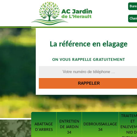
Bure
Chan
La référence en elagage
ON VOUS RAPPELLE GRATUITEMENT
TRAITE
ENTRETIEN
ET
ABATTAGE
DEBROUSSAILLAGE
DE JARDIN
ENLEVE
D'ARBRES
34
34
NID D