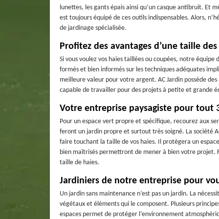
lunettes, les gants épais ainsi qu’un casque antibruit. Et 
est toujours équipé de ces outils indispensables. Alors, n’h
de jardinage spécialisée.
Profitez des avantages d’une taille des
Si vous voulez vos haies taillées ou coupées, notre équipe de
formés et bien informés sur les techniques adéquates impli
meilleure valeur pour votre argent. AC Jardin possède des 
capable de travailler pour des projets à petite et grande é
Votre entreprise paysagiste pour tout
Pour un espace vert propre et spécifique, recourez aux servi
feront un jardin propre et surtout très soigné. La société A
faire touchant la taille de vos haies. Il protègera un espac
bien maîtrisés permettront de mener à bien votre projet. Fa
taille de haies.
Jardiniers de notre entreprise pour vo
Un jardin sans maintenance n’est pas un jardin. La nécessi
végétaux et éléments qui le composent. Plusieurs principes 
espaces permet de protéger l’environnement atmosphérique