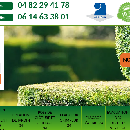
04 82 29 41 78
au
06 14 63 38 01
tier
NO
MENT
POSE DE
EVACUATION
CRÉATION
ELAGUEUR
CLÔTURE ET
ELAGAGE
DES
MENT
DE JARDIN
GRIMPEUR
GRILLAGE
D'ARBRE 34
DÉCHETS
E
34
34
34
VERTS 34