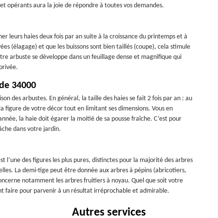
 et opérants aura la joie de répondre à toutes vos demandes.
r leurs haies deux fois par an suite à la croissance du printemps et à
ées (élagage) et que les buissons sont bien taillés (coupe), cela stimule
otre arbuste se développe dans un feuillage dense et magnifique qui
privée.
 de 34000
ison des arbustes. En général, la taille des haies se fait 2 fois par an : au
la figure de votre décor tout en limitant ses dimensions. Vous en
nnée, la haie doit égarer la moitié de sa pousse fraîche. C’est pour
tâche dans votre jardin.
t l’une des figures les plus pures, distinctes pour la majorité des arbres
nuelles. La demi-tige peut être donnée aux arbres à pépins (abricotiers,
le concerne notamment les arbres fruitiers à noyau. Quel que soit votre
t faire pour parvenir à un résultat irréprochable et admirable.
Autres services