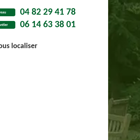
04 82 29 41 78
reau
06 14 63 38 01
ntier
us localiser