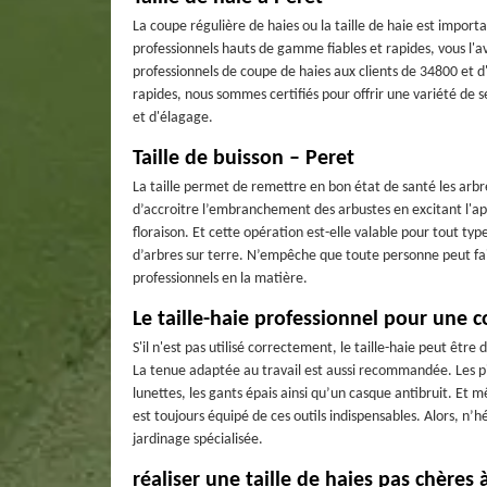
La coupe régulière de haies ou la taille de haie est import
professionnels hauts de gamme fiables et rapides, vous l'a
professionnels de coupe de haies aux clients de 34800 et d
rapides, nous sommes certifiés pour offrir une variété de s
et d'élagage.
Taille de buisson – Peret
La taille permet de remettre en bon état de santé les arbre
d’accroitre l’embranchement des arbustes en excitant l'app
floraison. Et cette opération est-elle valable pour tout typ
d’arbres sur terre. N’empêche que toute personne peut faire 
professionnels en la matière.
Le taille-haie professionnel pour une 
S'il n'est pas utilisé correctement, le taille-haie peut être
La tenue adaptée au travail est aussi recommandée. Les pi
lunettes, les gants épais ainsi qu’un casque antibruit. Et 
est toujours équipé de ces outils indispensables. Alors, n’hé
jardinage spécialisée.
réaliser une taille de haies pas chères 