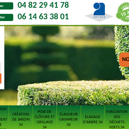
04 82 29 41 78
au
06 14 63 38 01
tier
NO
MENT
POSE DE
EVACUATION
CRÉATION
ELAGUEUR
CLÔTURE ET
ELAGAGE
DES
MENT
DE JARDIN
GRIMPEUR
GRILLAGE
D'ARBRE 34
DÉCHETS
E
34
34
34
VERTS 34