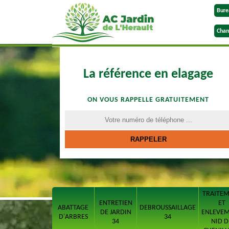
Bure
Chan
La référence en elagage
ON VOUS RAPPELLE GRATUITEMENT
TRAITE
ENTRETIEN
ET
ABATTAGE
DEBROUSSAILLAGE
DE JARDIN
ENLEVE
D'ARBRES
34
34
NID D