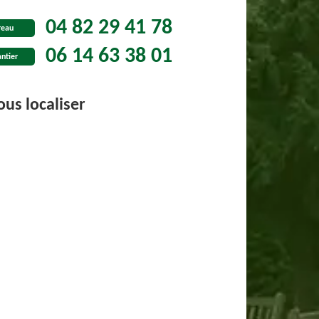
04 82 29 41 78
reau
06 14 63 38 01
ntier
us localiser