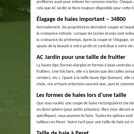
profiterez aussi pour enlever les ramures mortes. Chaque a
cela que AC Jardin se tiens toujours disponible pour cette 
Élagage de haies important – 34800
Normalement, les propriétaires devraient couper et taquine
la croissance estivale. Lorsque les taches brunes sont enlev
la croissance du printemps. Après la coupe et l'élagage, v
ajoute de la beauté à votre jardin et contribue à votre vie 
AC Jardin pour une taille de fruitier
La haute tige (formes élargies et formes à base centrale) es
fruitiers. Une fois faire, elle n’a besoin que des tailles an
cerisiers, etc.). Quant à la taille basse tige (buisson), el
choix, nos artisans arboristes sauront que, quoi et commen
Les formes de haies lors d’une taille
Que vous vouliez une coupe de haies rectangulaires (ne lais
en demi-sphère (pour petits arbustes), libre (mur décoré au
spécifiques), nous pouvons le faire. Toutes les options sont
tailleurs en Peret. Notre tarif pour une taille de haie est t
Taille de haie à Peret