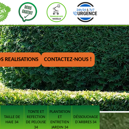
S REALISATIONS
CONTACTEZ-NOUS !
TONTE ET
PLANTATION
TAILLE DE
REFECTION
ET
DÉSSOUCHAGE
HAIE 34
DE PELOUSE
ENTRETIEN
D'ARBRES 34
34
JARDIN 34