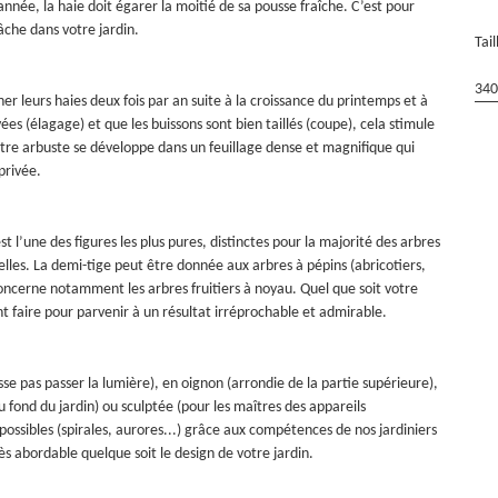
nnée, la haie doit égarer la moitié de sa pousse fraîche. C’est pour
tâche dans votre jardin.
Tai
340
r leurs haies deux fois par an suite à la croissance du printemps et à
ées (élagage) et que les buissons sont bien taillés (coupe), cela stimule
otre arbuste se développe dans un feuillage dense et magnifique qui
privée.
t l’une des figures les plus pures, distinctes pour la majorité des arbres
nuelles. La demi-tige peut être donnée aux arbres à pépins (abricotiers,
le concerne notamment les arbres fruitiers à noyau. Quel que soit votre
t faire pour parvenir à un résultat irréprochable et admirable.
se pas passer la lumière), en oignon (arrondie de la partie supérieure),
 fond du jardin) ou sculptée (pour les maîtres des appareils
 possibles (spirales, aurores...) grâce aux compétences de nos jardiniers
rès abordable quelque soit le design de votre jardin.