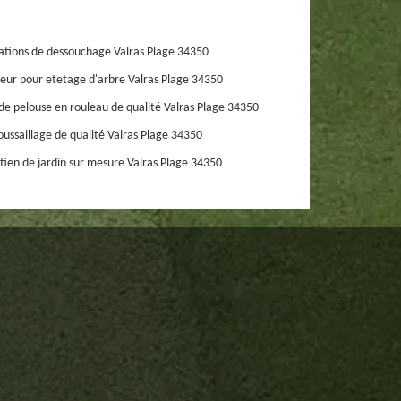
ations de dessouchage Valras Plage 34350
eur pour etetage d'arbre Valras Plage 34350
de pelouse en rouleau de qualité Valras Plage 34350
ussaillage de qualité Valras Plage 34350
tien de jardin sur mesure Valras Plage 34350