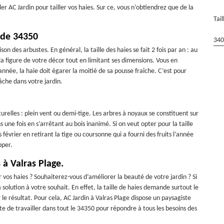
er AC Jardin pour tailler vos haies. Sur ce, vous n’obtiendrez que de la
Tai
e de 34350
340
ison des arbustes. En général, la taille des haies se fait 2 fois par an : au
la figure de votre décor tout en limitant ses dimensions. Vous en
nnée, la haie doit égarer la moitié de sa pousse fraîche. C’est pour
tâche dans votre jardin.
naturelles : plein vent ou demi-tige. Les arbres à noyaux se constituent sur
s une fois en s’arrêtant au bois inanimé. Si on veut opter pour la taille
 février en retirant la tige ou coursonne qui a fourni des fruits l’année
pper.
 à Valras Plage.
r vos haies ? Souhaiterez-vous d’améliorer la beauté de votre jardin ? Si
a solution à votre souhait. En effet, la taille de haies demande surtout le
 le résultat. Pour cela, AC Jardin à Valras Plage dispose un paysagiste
e de travailler dans tout le 34350 pour répondre à tous les besoins des