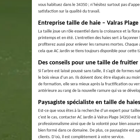
vous habituez dans le 34350 ; n’hésitez surtout pas d’appel
satisfaction sur la qualité du travail.
Entreprise taille de haie – Valras Plag
La taille joue un rôle essentiel dans la croissance et la flora
printemps et en été. L’entretien des haies sert à façonner 
profiterez aussi pour enlever les ramures mortes. Chaque a
cela que AC Jardin se tiens toujours disponible pour cette 
Des conseils pour une taille de fruitier
Si l'arbre est laissé poussé sans taille, il s’agit de formes 
le bois vieux d’un an. Ils doivent donc être élagués au moin
de formation, elle sera mieux après la fructification ou vers
antérieure au rang de la nouvelle ramure qui va se dévelo
Paysagiste spécialiste en taille de haies
Est-ce que vous êtes à la recherche d’un expert pour taille
c’est le cas, contacter AC Jardin à Valras Plage 34350 est l
professionnalisme ainsi que de la volonté pour bien assurer
bien formé dans ce domaine. De plus, ce paysagiste est apt
clients. D’où, il est complètement à votre service.