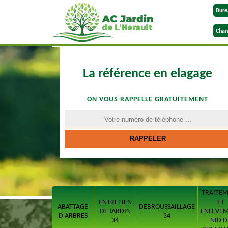
Bure
Chan
La référence en elagage
ON VOUS RAPPELLE GRATUITEMENT
TRAITE
ENTRETIEN
ET
ABATTAGE
DEBROUSSAILLAGE
DE JARDIN
ENLEVE
D'ARBRES
34
34
NID D