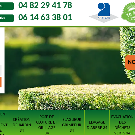
04 82 29 41 78
au
06 14 63 38 01
tier
NO
MENT
POSE DE
EVACUATION
CRÉATION
ELAGUEUR
CLÔTURE ET
ELAGAGE
DES
MENT
DE JARDIN
GRIMPEUR
GRILLAGE
D'ARBRE 34
DÉCHETS
E
34
34
34
VERTS 34