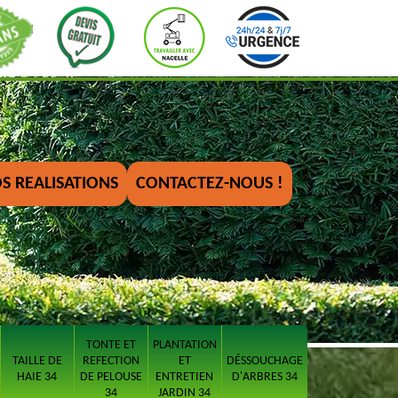
S REALISATIONS
CONTACTEZ-NOUS !
TONTE ET
PLANTATION
TAILLE DE
REFECTION
ET
DÉSSOUCHAGE
HAIE 34
DE PELOUSE
ENTRETIEN
D'ARBRES 34
34
JARDIN 34