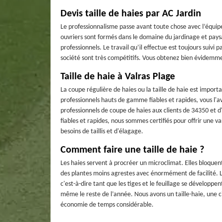
Devis taille de haies par AC Jardin
Le professionnalisme passe avant toute chose avec l’équipe d
ouvriers sont formés dans le domaine du jardinage et pays
professionnels. Le travail qu’il effectue est toujours suivi 
société sont très compétitifs. Vous obtenez bien évidemm
Taille de haie à Valras Plage
La coupe régulière de haies ou la taille de haie est import
professionnels hauts de gamme fiables et rapides, vous l'a
professionnels de coupe de haies aux clients de 34350 et d
fiables et rapides, nous sommes certifiés pour offrir une v
besoins de taillis et d'élagage.
Comment faire une taille de haie ?
Les haies servent à procréer un microclimat. Elles bloquent 
des plantes moins agrestes avec énormément de facilité. Le
c'est-à-dire tant que les tiges et le feuillage se développe
même le reste de l’année. Nous avons un taille-haie, une ci
économie de temps considérable.