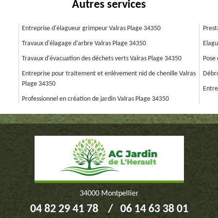
Autres services
Entreprise d'élagueur grimpeur Valras Plage 34350
Prest
Travaux d'élagage d'arbre Valras Plage 34350
Elagu
Travaux d'évacuation des déchets verts Valras Plage 34350
Pose 
Entreprise pour traitement et enlèvement nid de chenille Valras
Débro
Plage 34350
Entre
Professionnel en création de jardin Valras Plage 34350
34000 Montpellier
04 82 29 41 78
/
06 14 63 38 01