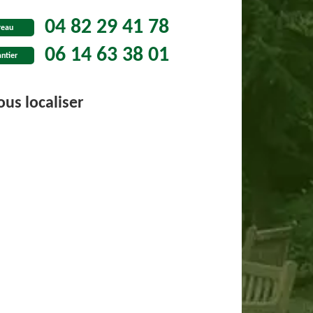
04 82 29 41 78
reau
06 14 63 38 01
ntier
us localiser