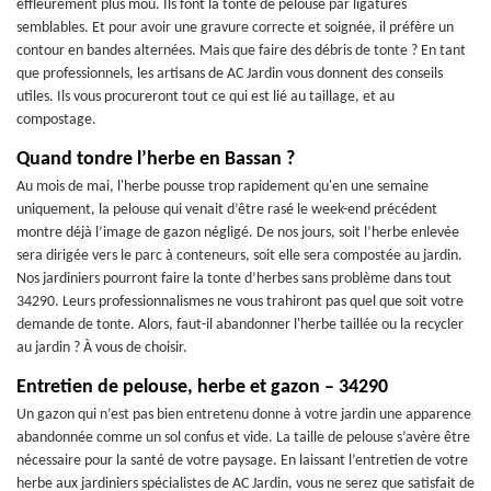
effleurement plus mou. Ils font la tonte de pelouse par ligatures
semblables. Et pour avoir une gravure correcte et soignée, il préfère un
contour en bandes alternées. Mais que faire des débris de tonte ? En tant
que professionnels, les artisans de AC Jardin vous donnent des conseils
utiles. Ils vous procureront tout ce qui est lié au taillage, et au
compostage.
Quand tondre l’herbe en Bassan ?
Au mois de mai, l'herbe pousse trop rapidement qu'en une semaine
uniquement, la pelouse qui venait d’être rasé le week-end précédent
montre déjà l’image de gazon négligé. De nos jours, soit l’herbe enlevée
sera dirigée vers le parc à conteneurs, soit elle sera compostée au jardin.
Nos jardiniers pourront faire la tonte d’herbes sans problème dans tout
34290. Leurs professionnalismes ne vous trahiront pas quel que soit votre
demande de tonte. Alors, faut-il abandonner l'herbe taillée ou la recycler
au jardin ? À vous de choisir.
Entretien de pelouse, herbe et gazon – 34290
Un gazon qui n’est pas bien entretenu donne à votre jardin une apparence
abandonnée comme un sol confus et vide. La taille de pelouse s’avère être
nécessaire pour la santé de votre paysage. En laissant l’entretien de votre
herbe aux jardiniers spécialistes de AC Jardin, vous ne serez que satisfait de