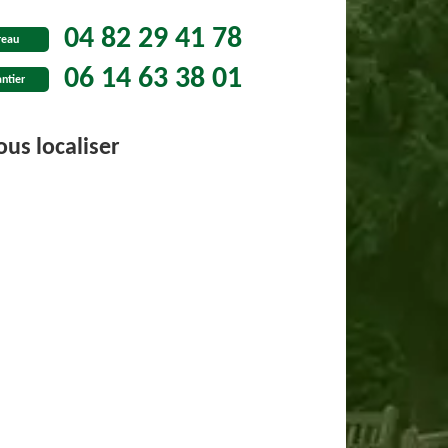
04 82 29 41 78
reau
06 14 63 38 01
ntier
us localiser