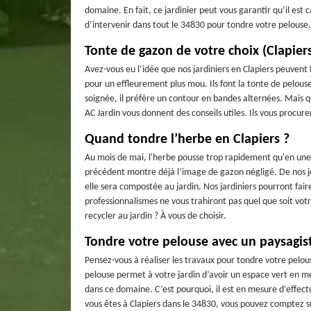
domaine. En fait, ce jardinier peut vous garantir qu’il est c
d’intervenir dans tout le 34830 pour tondre votre pelouse. A
Tonte de gazon de votre choix (Clapier
Avez-vous eu l’idée que nos jardiniers en Clapiers peuvent 
pour un effleurement plus mou. Ils font la tonte de pelous
soignée, il préfère un contour en bandes alternées. Mais qu
AC Jardin vous donnent des conseils utiles. Ils vous procure
Quand tondre l’herbe en Clapiers ?
Au mois de mai, l'herbe pousse trop rapidement qu'en une
précédent montre déjà l’image de gazon négligé. De nos jou
elle sera compostée au jardin. Nos jardiniers pourront fai
professionnalismes ne vous trahiront pas quel que soit votr
recycler au jardin ? À vous de choisir.
Tondre votre pelouse avec un paysagist
Pensez-vous à réaliser les travaux pour tondre votre pelous
pelouse permet à votre jardin d’avoir un espace vert en me
dans ce domaine. C’est pourquoi, il est en mesure d’effectu
vous êtes à Clapiers dans le 34830, vous pouvez comptez su