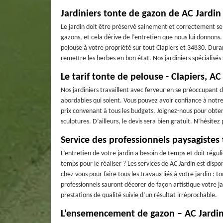
Jardiniers tonte de gazon de AC Jardin 
Le jardin doit être préservé sainement et correctement sel
gazons, et cela dérive de l’entretien que nous lui donnons
pelouse à votre propriété sur tout Clapiers et 34830. Dur
remettre les herbes en bon état. Nos jardiniers spécialisé
Le tarif tonte de pelouse - Clapiers, AC
Nos jardiniers travaillent avec ferveur en se préoccupant d
abordables qui soient. Vous pouvez avoir confiance à notr
prix convenant à tous les budgets. Joignez-nous pour obteni
sculptures. D’ailleurs, le devis sera bien gratuit. N’hésitez 
Service des professionnels paysagistes
L’entretien de votre jardin a besoin de temps et doit régu
temps pour le réaliser ? Les services de AC Jardin est dispo
chez vous pour faire tous les travaux liés à votre jardin : t
professionnels sauront décorer de façon artistique votre j
prestations de qualité suivie d’un résultat irréprochable.
L’ensemencement de gazon – AC Jardi