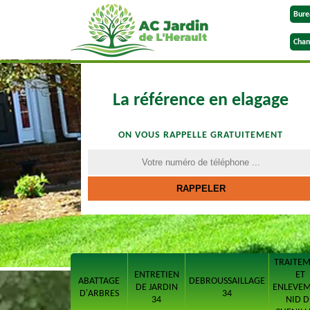
Bure
Chan
La référence en elagage
ON VOUS RAPPELLE GRATUITEMENT
TRAITE
ENTRETIEN
ET
ABATTAGE
DEBROUSSAILLAGE
DE JARDIN
ENLEVE
D'ARBRES
34
34
NID D