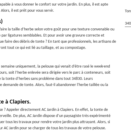
apable à vous donner le confort sur votre jardin. En plus, il est apte
lors, il est prêt pour vous servir.
Ton
s)
340
faire la taille d’herbe selon votre goût pour une texture convenable ou
e par ligatures semblables. Et pour avoir une gravure correcte et
e faire des débris de tonte ? En tant que professionnels, les artisans de
ront tout ce qui est lié au taillage, et au compostage.
 semaine uniquement, la pelouse qui venait d’être rasé le week-end
rs, soit l’herbe enlevée sera dirigée vers le parc à conteneurs, soit
re la tonte d’herbes sans problème dans tout 34830. Leurs
e demande de tonte. Alors, faut-il abandonner l'herbe taillée ou la
e à Clapiers.
e ? Appeler directement AC Jardin à Clapiers. En effet, la tonte de
rveille. De plus, AC Jardin dispose d’un paysagiste très expérimenté
er tous les travaux pour rendre votre jardin plus attrayant. Alors, si
r AC Jardin pour se charger de tous les travaux de votre pelouse.