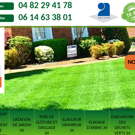
04 82 29 41 78
au
06 14 63 38 01
tier
NO
MENT
POSE DE
EVACUATION
CRÉATION
ELAGUEUR
CLÔTURE ET
ELAGAGE
DES
MENT
DE JARDIN
GRIMPEUR
GRILLAGE
D'ARBRE 34
DÉCHETS
E
34
34
34
VERTS 34