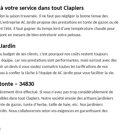
à votre service dans tout Clapiers
on la saison traversée. Il ne faut pas négliger la bonne tenue des
. L’entreprise AC Jardin propose des prestations en tonte de gazon ou de
ant l’été, il faut gagner du temps lord d’une température chaude pour
s sont en mesure de bien entretenir votre pelouse.
 Jardin
u budget de ses clients, c’est pourquoi nos coûts restent toujours
e équipe, car nos prestations sont performantes, mais surtout avec des
r un devis si vous voulez connaitre toutes les tarifications de nos
pas à confier la tâche à l’équipe de AC Jardin pour vous faciliter la vie.
 tonte – 34830
lièrement être effectué. Si vous n'avez pas trop considérablement de
nibles dans tout Clapiers. Notre société envoie des artisans jardiniers
onte de gazon, tonte d’herbe, taille de haie, etc. Nos jardiniers
ardin. Nous collaborerons selon vos exigences en garantissant des
n