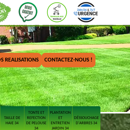
S REALISATIONS
CONTACTEZ-NOUS !
TONTE ET
PLANTATION
TAILLE DE
REFECTION
ET
DÉSSOUCHAGE
HAIE 34
DE PELOUSE
ENTRETIEN
D'ARBRES 34
34
JARDIN 34