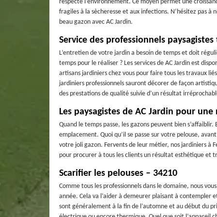
respecte l’environnement. Ce moyen permet une croissance
fragiles à la sècheresse et aux infections. N’hésitez pas à
beau gazon avec AC Jardin.
Service des professionnels paysagistes
L’entretien de votre jardin a besoin de temps et doit régu
temps pour le réaliser ? Les services de AC Jardin est disp
artisans jardiniers chez vous pour faire tous les travaux lié
jardiniers professionnels sauront décorer de façon artistiq
des prestations de qualité suivie d’un résultat irréprochabl
Les paysagistes de AC Jardin pour une 
Quand le temps passe, les gazons peuvent bien s’affaiblir. 
emplacement. Quoi qu’il se passe sur votre pelouse, avant d
votre joli gazon. Fervents de leur métier, nos jardiniers à
pour procurer à tous les clients un résultat esthétique et 
Scarifier les pelouses – 34210
Comme tous les professionnels dans le domaine, nous vous 
année. Cela va l’aider à demeurer plaisant à contempler et
sont généralement à la fin de l’automne et au début du prin
électrique ou encore thermique. Quel que soit l’appareil c