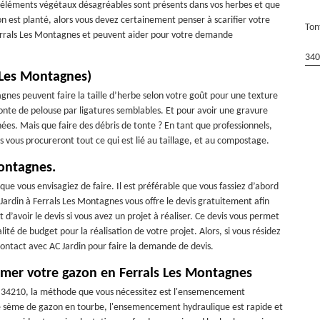
 éléments végétaux désagréables sont présents dans vos herbes et que
on est planté, alors vous devez certainement penser à scarifier votre
Ton
 Ferrals Les Montagnes et peuvent aider pour votre demande
340
 Les Montagnes)
agnes peuvent faire la taille d’herbe selon votre goût pour une texture
onte de pelouse par ligatures semblables. Et pour avoir une gravure
ées. Mais que faire des débris de tonte ? En tant que professionnels,
Ils vous procureront tout ce qui est lié au taillage, et au compostage.
Montagnes.
ue vous envisagiez de faire. Il est préférable que vous fassiez d’abord
rdin à Ferrals Les Montagnes vous offre le devis gratuitement afin
 d’avoir le devis si vous avez un projet à réaliser. Ce devis vous permet
alité de budget pour la réalisation de votre projet. Alors, si vous résidez
contact avec AC Jardin pour faire la demande de devis.
emer votre gazon en Ferrals Les Montagnes
r 34210, la méthode que vous nécessitez est l'ensemencement
sème de gazon en tourbe, l'ensemencement hydraulique est rapide et