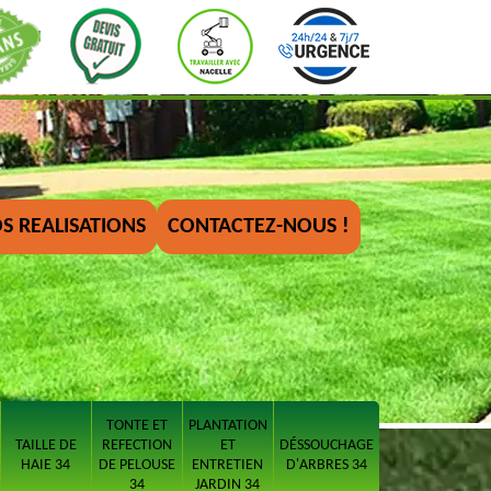
S REALISATIONS
CONTACTEZ-NOUS !
TONTE ET
PLANTATION
TAILLE DE
REFECTION
ET
DÉSSOUCHAGE
HAIE 34
DE PELOUSE
ENTRETIEN
D'ARBRES 34
34
JARDIN 34