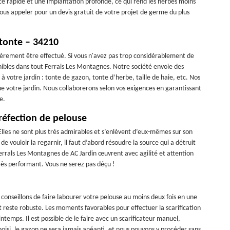
 rapide et une implantation profonde, ce qui rend les herbes moins
 nous appeler pour un devis gratuit de votre projet de germe du plus
 tonte – 34210
lièrement être effectué. Si vous n'avez pas trop considérablement de
onibles dans tout Ferrals Les Montagnes. Notre société envoie des
s à votre jardin : tonte de gazon, tonte d’herbe, taille de haie, etc. Nos
ue votre jardin. Nous collaborerons selon vos exigences en garantissant
e.
réfection de pelouse
Elles ne sont plus très admirables et s’enlèvent d’eux-mêmes sur son
e vouloir la regarnir, il faut d’abord résoudre la source qui a détruit
 Ferrals Les Montagnes de AC Jardin œuvrent avec agilité et attention
très performant. Vous ne serez pas déçu !
conseillons de faire labourer votre pelouse au moins deux fois en une
 reste robuste. Les moments favorables pour effectuer la scarification
temps. Il est possible de le faire avec un scarificateur manuel,
hoisi, le gazon ne sera jamais anéanti, et nous pouvons y procéder sans