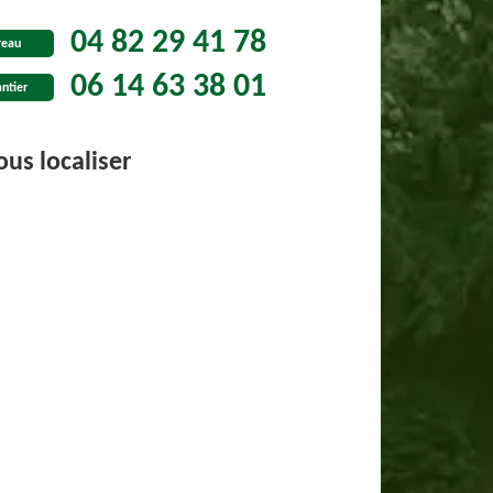
04 82 29 41 78
reau
06 14 63 38 01
ntier
us localiser