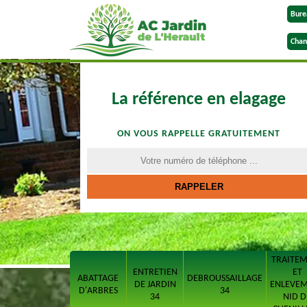
Bure
Chan
La référence en elagage
ON VOUS RAPPELLE GRATUITEMENT
TRAITE
ENTRETIEN
ET
ABATTAGE
DEBROUSSAILLAGE
DE JARDIN
ENLEVE
D'ARBRES
34
34
NID D