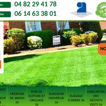
04 82 29 41 78
au
06 14 63 38 01
tier
NO
MENT
POSE DE
EVACUATION
CRÉATION
ELAGUEUR
CLÔTURE ET
ELAGAGE
DES
MENT
DE JARDIN
GRIMPEUR
GRILLAGE
D'ARBRE 34
DÉCHETS
E
34
34
34
VERTS 34