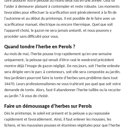
faire labourer votre pelouse au moins deux fois en une année. Cela va
l’aider à demeurer plaisant à contempler et reste robuste. Les moments
favorables pour effectuer la scarification sont généralement à la fin de
l’automne et au début du printemps. Il est possible de le faire avec un
scarificateur manuel, électrique ou encore thermique. Quel que soit
l’appareil choisi, le gazon ne sera jamais anéanti, et nous pouvons y
procéder sans difficulté pour vous.
Quand tondre l’herbe en Perols ?
Au mois de mai, l'herbe pousse trop rapidement qu'en une semaine
uniquement, la pelouse qui venait d’être rasé le week-end précédent
montre déjà l’image de gazon négligé. De nos jours, soit l’herbe enlevée
sera dirigée vers le parc à conteneurs, soit elle sera compostée au jardin.
Nos jardiniers pourront faire la tonte d’herbes sans problème dans tout
34470. Leurs professionnalismes ne vous trahiront pas quel que soit votre
demande de tonte. Alors, faut-il abandonner l'herbe taillée ou la recycler
au jardin ? À vous de choisir.
Faire un démoussage d’herbes sur Perols
Dès le printemps, le soleil est présent et la pelouse a pu repoussée
rapidement et favorablement. Ainsi, il faut enlever les mousses, les
lichens, et les mauvaises pousses et étamines végétales pour que l’herbe