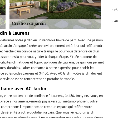
Cré
340
rdin à Laurens
ansformez votre jardin en un véritable havre de paix. Avec une passion
C Jardin s'engage à créer un environnement extérieur qui reflète votre
recherche d'un coin de nature tranquille pour vous détendre ou d'un
 nous sommes là pour vous guider à chaque étape. Située au cœur de
cificités climatiques et topographiques de Laurens, ce qui nous permet
ssi durables. Faites confiance à notre expertise pour choisir les
ce et les codes Laurens et 34480. Avec AC Jardin, votre jardin devient
re style de vie se rencontrent en parfaite harmonie.
rbaine avec AC Jardin
in, votre partenaire de confiance à Laurens, 34480. Imaginez-vous, en
ure, grâce à nos aménagements paysagers qui métamorphosent votre
s comprenons l'importance de créer un espace qui reflète votre
de sérénité à votre quotidien urbain. Que vous rêviez d’un jardin