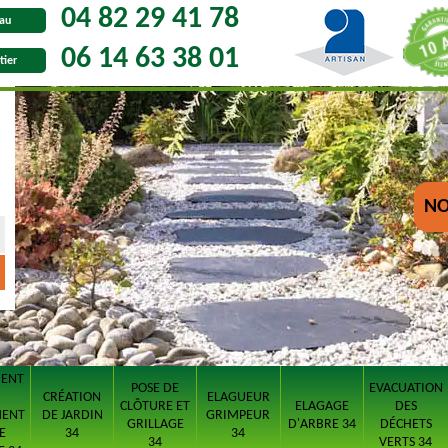
04 82 29 41 78
au
06 14 63 38 01
tier
NO
MENT
POSE DE
EVACUATION
CRÉATION
ELAGUEUR
CLÔTURE ET
ELAGAGE
DES
MENT
DE JARDIN
GRIMPEUR
GRILLAGE
D'ARBRE 34
DÉCHETS
E
34
34
34
VERTS 34