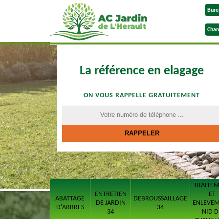
Bure
Chan
La référence en elagage
ON VOUS RAPPELLE GRATUITEMENT
TRAITE
ENTRETIEN
ET
ABATTAGE
DEBROUSSAILLAGE
DE JARDIN
ENLEVE
D'ARBRES
34
34
NID D