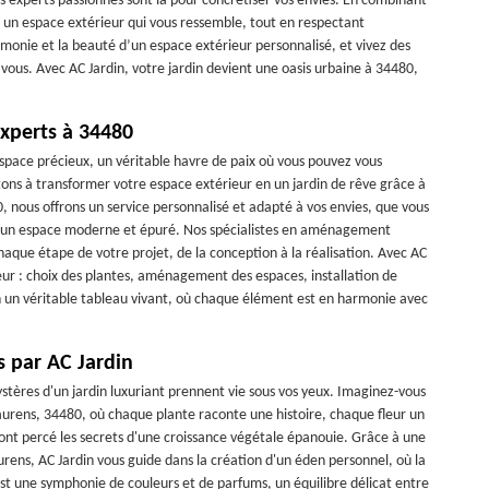
s experts passionnés sont là pour concrétiser vos envies. En combinant
s un espace extérieur qui vous ressemble, tout en respectant
monie et la beauté d’un espace extérieur personnalisé, et vivez des
us. Avec AC Jardin, votre jardin devient une oasis urbaine à 34480,
xperts à 34480
space précieux, un véritable havre de paix où vous pouvez vous
tons à transformer votre espace extérieur en un jardin de rêve grâce à
, nous offrons un service personnalisé et adapté à vos envies, que vous
, ou un espace moderne et épuré. Nos spécialistes en aménagement
aque étape de votre projet, de la conception à la réalisation. Avec AC
eur : choix des plantes, aménagement des espaces, installation de
in un véritable tableau vivant, où chaque élément est en harmonie avec
s par AC Jardin
stères d'un jardin luxuriant prennent vie sous vos yeux. Imaginez-vous
urens, 34480, où chaque plante raconte une histoire, chaque fleur un
 ont percé les secrets d'une croissance végétale épanouie. Grâce à une
rens, AC Jardin vous guide dans la création d'un éden personnel, où la
t une symphonie de couleurs et de parfums, un équilibre délicat entre