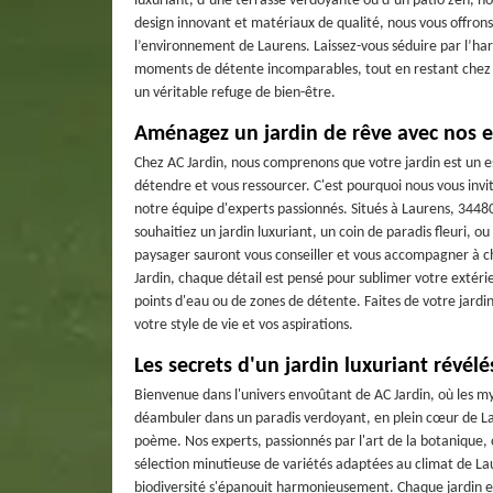
luxuriant, d’une terrasse verdoyante ou d’un patio zen, no
design innovant et matériaux de qualité, nous vous offron
l’environnement de Laurens. Laissez-vous séduire par l’har
moments de détente incomparables, tout en restant chez vo
un véritable refuge de bien-être.
Aménagez un jardin de rêve avec nos e
Chez AC Jardin, nous comprenons que votre jardin est un e
détendre et vous ressourcer. C'est pourquoi nous vous invi
notre équipe d'experts passionnés. Situés à Laurens, 34480
souhaitiez un jardin luxuriant, un coin de paradis fleuri
paysager sauront vous conseiller et vous accompagner à ch
Jardin, chaque détail est pensé pour sublimer votre extéri
points d'eau ou de zones de détente. Faites de votre jard
votre style de vie et vos aspirations.
Les secrets d'un jardin luxuriant révélé
Bienvenue dans l'univers envoûtant de AC Jardin, où les my
déambuler dans un paradis verdoyant, en plein cœur de La
poème. Nos experts, passionnés par l'art de la botanique,
sélection minutieuse de variétés adaptées au climat de Lau
biodiversité s'épanouit harmonieusement. Chaque jardin es