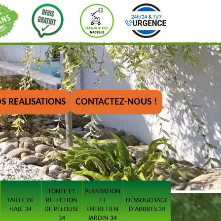
S REALISATIONS
CONTACTEZ-NOUS !
TONTE ET
PLANTATION
TAILLE DE
REFECTION
ET
DÉSSOUCHAGE
HAIE 34
DE PELOUSE
ENTRETIEN
D'ARBRES 34
34
JARDIN 34