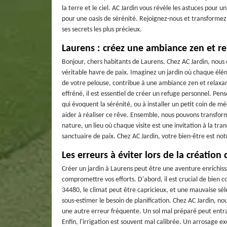
la terre et le ciel. AC Jardin vous révèle les astuces pour un
pour une oasis de sérénité. Rejoignez-nous et transforme
ses secrets les plus précieux.
Laurens : créez une ambiance zen et re
Bonjour, chers habitants de Laurens. Chez AC Jardin, nou
véritable havre de paix. Imaginez un jardin où chaque élé
de votre pelouse, contribue à une ambiance zen et relaxant
effréné, il est essentiel de créer un refuge personnel. Pe
qui évoquent la sérénité, ou à installer un petit coin de 
aider à réaliser ce rêve. Ensemble, nous pouvons transfor
nature, un lieu où chaque visite est une invitation à la tra
sanctuaire de paix. Chez AC Jardin, votre bien-être est notr
Les erreurs à éviter lors de la création 
Créer un jardin à Laurens peut être une aventure enrichis
compromettre vos efforts. D'abord, il est crucial de bien c
34480, le climat peut être capricieux, et une mauvaise sél
sous-estimer le besoin de planification. Chez AC Jardin, nou
une autre erreur fréquente. Un sol mal préparé peut entrave
Enfin, l'irrigation est souvent mal calibrée. Un arrosage ex