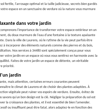
 sol fertile, l'arrosage optimal et la taille judicieuse, secrets bien gardés
z votre espace en un sanctuaire de verdure où la nature vous murmure
laxante dans votre jardin
s comprenons l'importance de transformer votre espace extérieur en un
ment, du doux murmure de l'eau d'une fontaine à la texture apaisante
e. Dans la ville de Laurens, où le rythme de la vie peut parfois être
nsez à incorporer des éléments naturels comme des pierres et du bois,
méditation. Nos services à 34480 sont spécialement conçus pour vous
mer votre jardin en un espace où vous vous sentirez en harmonie avec la
nquillité. Faites de votre jardin un espace de détente, un véritable
e priorité.
d'un jardin
sante, mais attention, certaines erreurs courantes peuvent
onnaître le climat de Laurens et de choisir des plantes adaptées. À
ection végétale peut ruiner vos espoirs de verdure. Ensuite, évitez de
s savons qu'un bon design est la clé. Négliger la préparation du sol est
r la croissance des plantes, et il est essentiel de bien l'amender.
cessif ou insuffisant peut être fatal, alors adaptez-le en fonction des