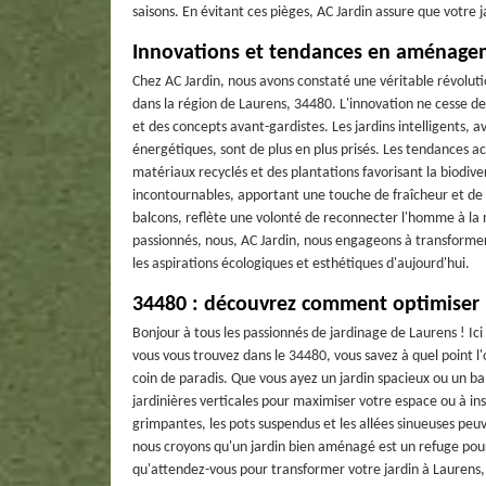
saisons. En évitant ces pièges, AC Jardin assure que votre 
Innovations et tendances en aménagem
Chez AC Jardin, nous avons constaté une véritable révolu
dans la région de Laurens, 34480. L'innovation ne cesse d
et des concepts avant-gardistes. Les jardins intelligents, 
énergétiques, sont de plus en plus prisés. Les tendances act
matériaux recyclés et des plantations favorisant la biodive
incontournables, apportant une touche de fraîcheur et de
balcons, reflète une volonté de reconnecter l'homme à la
passionnés, nous, AC Jardin, nous engageons à transforme
les aspirations écologiques et esthétiques d'aujourd'hui.
34480 : découvrez comment optimiser l
Bonjour à tous les passionnés de jardinage de Laurens ! Ici
vous vous trouvez dans le 34480, vous savez à quel point l'
coin de paradis. Que vous ayez un jardin spacieux ou un ba
jardinières verticales pour maximiser votre espace ou à ins
grimpantes, les pots suspendus et les allées sinueuses peu
nous croyons qu'un jardin bien aménagé est un refuge pour l
qu'attendez-vous pour transformer votre jardin à Laurens,