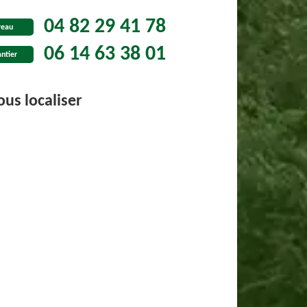
04 82 29 41 78
reau
06 14 63 38 01
ntier
us localiser