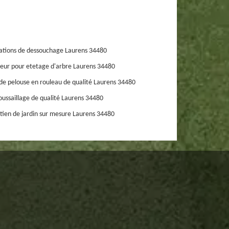
ations de dessouchage Laurens 34480
eur pour etetage d'arbre Laurens 34480
de pelouse en rouleau de qualité Laurens 34480
ussaillage de qualité Laurens 34480
tien de jardin sur mesure Laurens 34480