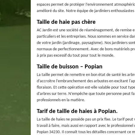
espaces permet de protéger l’environnement atmosphérique
amélioré du site. Notre équipe de jardiniers enthousiastes
Taille de haie pas chère
AC Jardin est une société de réaménagement, de remise en 
particuliers et les entreprises. Nous sommes en service d
de votre jardin (jardinage, paysagisme). Nos jardiniers son
normaux de perfectionnement. Avec de bons matériels profes
à prix pas excessif du tout pour tout le monde.
Taille de buisson – Popian
La taille permet de remettre en bon état de santé les arbre
d’accroitre l’embranchement des arbustes en excitant l'app
floraison. Et cette opération est-elle valable pour tout typ
d’arbres sur terre. N’empêche que toute personne peut faire 
professionnels en la matière.
Tarif de taille de haies à Popian.
La taille de haies ne possède pas un prix fixe. Le tarif pe
travail à faire, mais aussi en rapport avec le professionne
Popian 34230. Il connaît tous les détailles concernant ce 