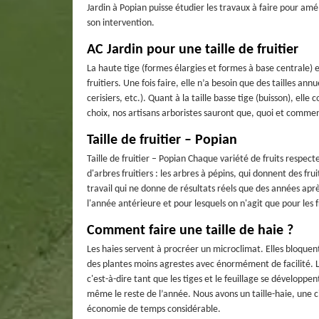
Jardin à Popian puisse étudier les travaux à faire pour amél
son intervention.
AC Jardin pour une taille de fruitier
La haute tige (formes élargies et formes à base centrale) es
fruitiers. Une fois faire, elle n’a besoin que des tailles an
cerisiers, etc.). Quant à la taille basse tige (buisson), el
choix, nos artisans arboristes sauront que, quoi et commen
Taille de fruitier – Popian
Taille de fruitier – Popian Chaque variété de fruits respect
d'arbres fruitiers : les arbres à pépins, qui donnent des frui
travail qui ne donne de résultats réels que des années aprè
l'année antérieure et pour lesquels on n'agit que pour les f
Comment faire une taille de haie ?
Les haies servent à procréer un microclimat. Elles bloquent 
des plantes moins agrestes avec énormément de facilité. Le
c'est-à-dire tant que les tiges et le feuillage se développe
même le reste de l’année. Nous avons un taille-haie, une ci
économie de temps considérable.