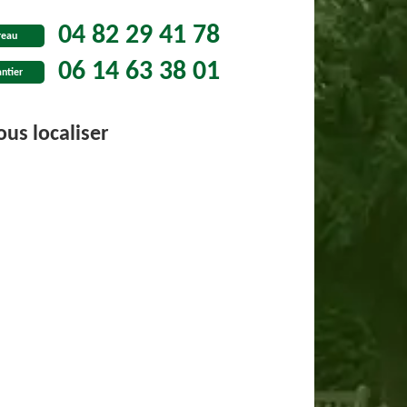
04 82 29 41 78
reau
06 14 63 38 01
ntier
us localiser