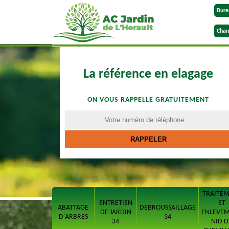
Bure
Chan
La référence en elagage
ON VOUS RAPPELLE GRATUITEMENT
TRAITE
ENTRETIEN
ET
ABATTAGE
DEBROUSSAILLAGE
DE JARDIN
ENLEVE
D'ARBRES
34
34
NID D