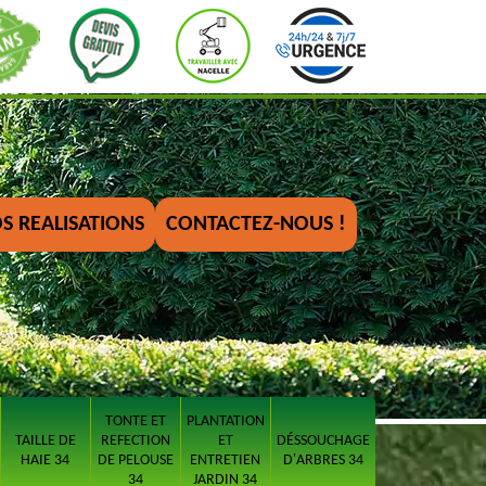
S REALISATIONS
CONTACTEZ-NOUS !
TONTE ET
PLANTATION
TAILLE DE
REFECTION
ET
DÉSSOUCHAGE
HAIE 34
DE PELOUSE
ENTRETIEN
D'ARBRES 34
34
JARDIN 34