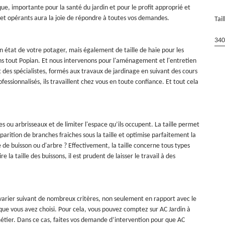
, importante pour la santé du jardin et pour le profit approprié et
 et opérants aura la joie de répondre à toutes vos demandes.
Tai
340
état de votre potager, mais également de taille de haie pour les
ans tout Popian. Et nous intervenons pour l'aménagement et l'entretien
t des spécialistes, formés aux travaux de jardinage en suivant des cours
sionnalisés, ils travaillent chez vous en toute confiance. Et tout cela
s ou arbrisseaux et de limiter l'espace qu’ils occupent. La taille permet
arition de branches fraiches sous la taille et optimise parfaitement la
e de buisson ou d'arbre ? Effectivement, la taille concerne tous types
la taille des buissons, il est prudent de laisser le travail à des
ut varier suivant de nombreux critères, non seulement en rapport avec le
l que vous avez choisi. Pour cela, vous pouvez comptez sur AC Jardin à
métier. Dans ce cas, faites vos demande d’intervention pour que AC