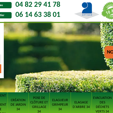
04 82 29 41 78
au
06 14 63 38 01
tier
NO
MENT
POSE DE
EVACUATION
CRÉATION
ELAGUEUR
CLÔTURE ET
ELAGAGE
DES
MENT
DE JARDIN
GRIMPEUR
GRILLAGE
D'ARBRE 34
DÉCHETS
E
34
34
34
VERTS 34