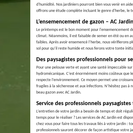
d'humidité. Nos jardiniers pourront bien vous venir en aide
offrons une étude complète incluant le genre d'herbe, le t
L’ensemencement de gazon – AC Jardi
Le printemps est le bon moment pour l'ensemencement du g
climat. Néanmoins, il est faisable de semer en été ou en a
faibles. Après avoir ensemencé l’herbe, nous vérifierons 
sol pour qu’il reste humide et nous ferons votre tonte ini
Des paysagistes professionnels pour se
Pour une pelouse verte et ayant une santé impeccable su
hydromécanique. C’est énormément moins coûteux que le 
respecte l’environnement. Ce moyen permet une croissance
fragiles à la sècheresse et aux infections. N’hésitez pas à
beau gazon avec AC Jardin.
Service des professionnels paysagistes
L’entretien de votre jardin a besoin de temps et doit régu
temps pour le réaliser ? Les services de AC Jardin est dispo
chez vous pour faire tous les travaux liés à votre jardin : t
professionnels sauront décorer de façon artistique votre j