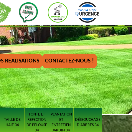
S REALISATIONS
CONTACTEZ-NOUS !
TONTE ET
PLANTATION
TAILLE DE
REFECTION
ET
DÉSSOUCHAGE
HAIE 34
DE PELOUSE
ENTRETIEN
D'ARBRES 34
34
JARDIN 34