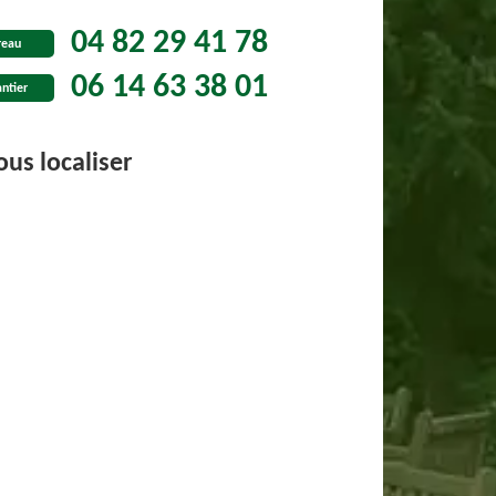
04 82 29 41 78
reau
06 14 63 38 01
ntier
us localiser