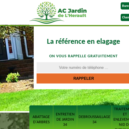
Bure
Chan
La référence en elagage
ON VOUS RAPPELLE GRATUITEMENT
TRAITE
ENTRETIEN
ET
ABATTAGE
DEBROUSSAILLAGE
DE JARDIN
ENLEVE
D'ARBRES
34
34
NID D