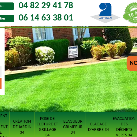
04 82 29 41 78
au
06 14 63 38 01
tier
NO
MENT
POSE DE
EVACUATION
CRÉATION
ELAGUEUR
CLÔTURE ET
ELAGAGE
DES
MENT
DE JARDIN
GRIMPEUR
GRILLAGE
D'ARBRE 34
DÉCHETS
E
34
34
34
VERTS 34