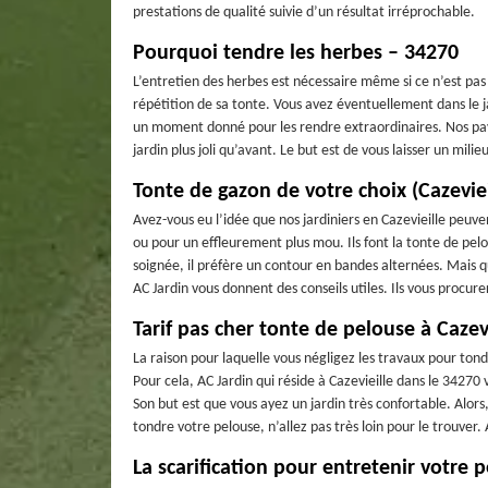
prestations de qualité suivie d’un résultat irréprochable.
Pourquoi tendre les herbes – 34270
L’entretien des herbes est nécessaire même si ce n’est pas 
répétition de sa tonte. Vous avez éventuellement dans le ja
un moment donné pour les rendre extraordinaires. Nos pays
jardin plus joli qu’avant. Le but est de vous laisser un mil
Tonte de gazon de votre choix (Cazeviei
Avez-vous eu l’idée que nos jardiniers en Cazevieille peuve
ou pour un effleurement plus mou. Ils font la tonte de pel
soignée, il préfère un contour en bandes alternées. Mais qu
AC Jardin vous donnent des conseils utiles. Ils vous procure
Tarif pas cher tonte de pelouse à Cazevi
La raison pour laquelle vous négligez les travaux pour tondr
Pour cela, AC Jardin qui réside à Cazevieille dans le 34270
Son but est que vous ayez un jardin très confortable. Alors
tondre votre pelouse, n’allez pas très loin pour le trouver.
La scarification pour entretenir votre 