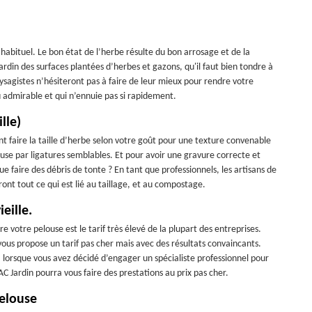
habituel. Le bon état de l’herbe résulte du bon arrosage et de la
rdin des surfaces plantées d’herbes et gazons, qu'il faut bien tondre à
agistes n’hésiteront pas à faire de leur mieux pour rendre votre
ieu admirable et qui n’ennuie pas si rapidement.
lle)
nt faire la taille d’herbe selon votre goût pour une texture convenable
ouse par ligatures semblables. Et pour avoir une gravure correcte et
e faire des débris de tonte ? En tant que professionnels, les artisans de
ront tout ce qui est lié au taillage, et au compostage.
eille.
e votre pelouse est le tarif très élevé de la plupart des entreprises.
 vous propose un tarif pas cher mais avec des résultats convaincants.
, lorsque vous avez décidé d’engager un spécialiste professionnel pour
 AC Jardin pourra vous faire des prestations au prix pas cher.
pelouse