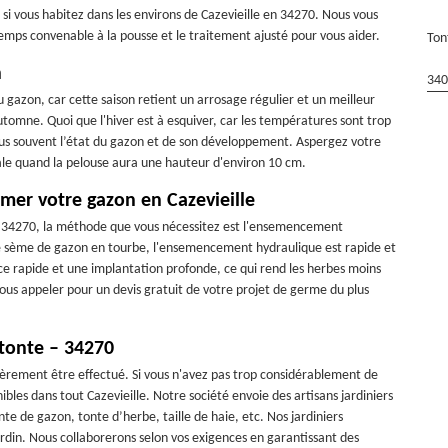
 si vous habitez dans les environs de Cazevieille en 34270. Nous vous
emps convenable à la pousse et le traitement ajusté pour vous aider.
Ton
n
340
azon, car cette saison retient un arrosage régulier et un meilleur
utomne. Quoi que l'hiver est à esquiver, car les températures sont trop
plus souvent l’état du gazon et de son développement. Aspergez votre
tiale quand la pelouse aura une hauteur d'environ 10 cm.
mer votre gazon en Cazevieille
r 34270, la méthode que vous nécessitez est l'ensemencement
sème de gazon en tourbe, l'ensemencement hydraulique est rapide et
 rapide et une implantation profonde, ce qui rend les herbes moins
 nous appeler pour un devis gratuit de votre projet de germe du plus
 tonte – 34270
lièrement être effectué. Si vous n'avez pas trop considérablement de
nibles dans tout Cazevieille. Notre société envoie des artisans jardiniers
onte de gazon, tonte d’herbe, taille de haie, etc. Nos jardiniers
ardin. Nous collaborerons selon vos exigences en garantissant des