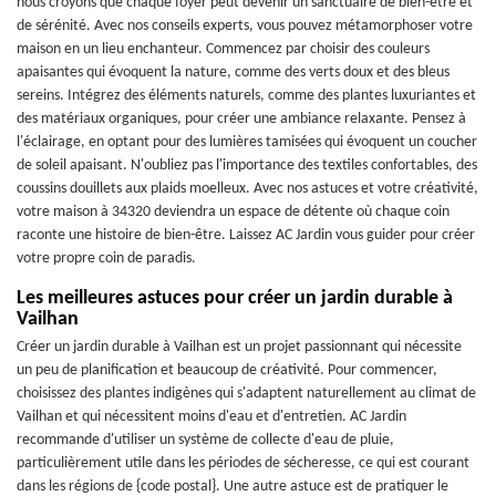
nous croyons que chaque foyer peut devenir un sanctuaire de bien-être et
de sérénité. Avec nos conseils experts, vous pouvez métamorphoser votre
maison en un lieu enchanteur. Commencez par choisir des couleurs
apaisantes qui évoquent la nature, comme des verts doux et des bleus
sereins. Intégrez des éléments naturels, comme des plantes luxuriantes et
des matériaux organiques, pour créer une ambiance relaxante. Pensez à
l'éclairage, en optant pour des lumières tamisées qui évoquent un coucher
de soleil apaisant. N'oubliez pas l'importance des textiles confortables, des
coussins douillets aux plaids moelleux. Avec nos astuces et votre créativité,
votre maison à 34320 deviendra un espace de détente où chaque coin
raconte une histoire de bien-être. Laissez AC Jardin vous guider pour créer
votre propre coin de paradis.
Les meilleures astuces pour créer un jardin durable à
Vailhan
Créer un jardin durable à Vailhan est un projet passionnant qui nécessite
un peu de planification et beaucoup de créativité. Pour commencer,
choisissez des plantes indigènes qui s'adaptent naturellement au climat de
Vailhan et qui nécessitent moins d'eau et d'entretien. AC Jardin
recommande d'utiliser un système de collecte d'eau de pluie,
particulièrement utile dans les périodes de sécheresse, ce qui est courant
dans les régions de {code postal}. Une autre astuce est de pratiquer le