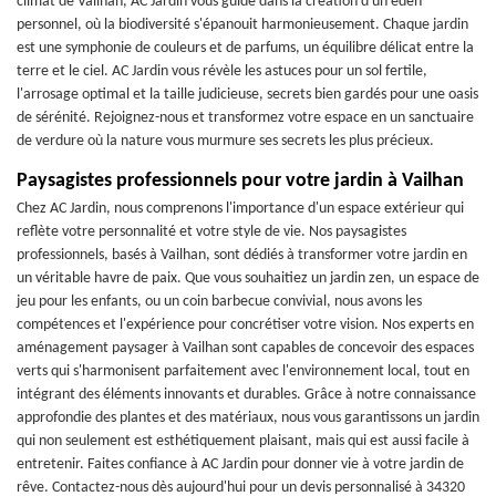
climat de Vailhan, AC Jardin vous guide dans la création d'un éden
personnel, où la biodiversité s'épanouit harmonieusement. Chaque jardin
est une symphonie de couleurs et de parfums, un équilibre délicat entre la
terre et le ciel. AC Jardin vous révèle les astuces pour un sol fertile,
l'arrosage optimal et la taille judicieuse, secrets bien gardés pour une oasis
de sérénité. Rejoignez-nous et transformez votre espace en un sanctuaire
de verdure où la nature vous murmure ses secrets les plus précieux.
Paysagistes professionnels pour votre jardin à Vailhan
Chez AC Jardin, nous comprenons l'importance d'un espace extérieur qui
reflète votre personnalité et votre style de vie. Nos paysagistes
professionnels, basés à Vailhan, sont dédiés à transformer votre jardin en
un véritable havre de paix. Que vous souhaitiez un jardin zen, un espace de
jeu pour les enfants, ou un coin barbecue convivial, nous avons les
compétences et l'expérience pour concrétiser votre vision. Nos experts en
aménagement paysager à Vailhan sont capables de concevoir des espaces
verts qui s'harmonisent parfaitement avec l'environnement local, tout en
intégrant des éléments innovants et durables. Grâce à notre connaissance
approfondie des plantes et des matériaux, nous vous garantissons un jardin
qui non seulement est esthétiquement plaisant, mais qui est aussi facile à
entretenir. Faites confiance à AC Jardin pour donner vie à votre jardin de
rêve. Contactez-nous dès aujourd'hui pour un devis personnalisé à 34320